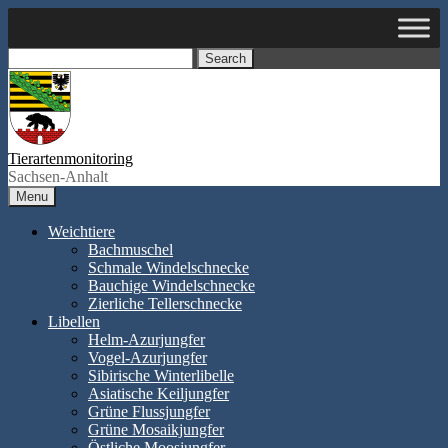
Skip
to
content
Search
Tierartenmonitoring
Sachsen-Anhalt
Menu
Weichtiere
Bachmuschel
Schmale Windelschnecke
Bauchige Windelschnecke
Zierliche Tellerschnecke
Libellen
Helm-Azurjungfer
Vogel-Azurjungfer
Sibirische Winterlibelle
Asiatische Keiljungfer
Grüne Flussjungfer
Grüne Mosaikjungfer
Östliche Moosjungfer