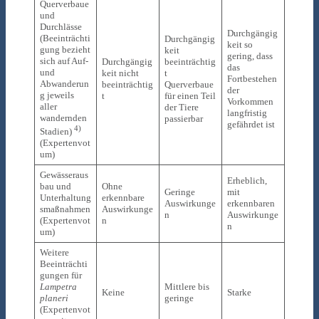
Querverbaue
und
Durchlässe
Durchgängig
(Beeinträchti
Durchgängig
keit so
gung bezieht
keit
gering, dass
sich auf Auf-
Durchgängig
beeinträchtig
das
und
keit nicht
t
Fortbestehen
Abwanderun
beeinträchtig
Querverbaue
der
g jeweils
t
für einen Teil
Vorkommen
aller
der Tiere
langfristig
wandernden
passierbar
gefährdet ist
4)
Stadien)
(Expertenvot
um)
Gewässeraus
Erheblich,
bau und
Ohne
Geringe
mit
Unterhaltung
erkennbare
Auswirkunge
erkennbaren
smaßnahmen
Auswirkunge
n
Auswirkunge
(Expertenvot
n
n
um)
Weitere
Beeinträchti
gungen für
Lampetra
Mittlere bis
Keine
Starke
planeri
geringe
(Expertenvot