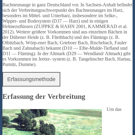
Bachneunauge in ganz Deutschland vor. In Sachsen-Anhalt befindet
sich der Verbreitungsschwerpunkt des Bachneunauges im Harz,
besonders im Mittel- und Unterharz, insbesondere im Selke-,
Wipper- und Bodesystem (D37 — Harz) und in einigen
Helmezuflüssen (ZUPPKE & HAHN 2001, KAMMERAD et al.
2012). Weitere größere Vorkommen sind aus einzelnen Bächen in
der Dübener Heide (z. B. Fliethbach) und des Flämings (z. B.
Olbitzbach, Wörp-ener Bach, Grieboer Bach, Rischebach, Fauler
Bach und Zahnabach) bekannt (D10 — Elbe-Mulde-Tiefland und
D11 — Fläming). In der Altmark (D29 — Wendland/ Altmark) gibt
es Vorkommen im Jeetze- system (z. B. Tangelnscher Bach, Hartau,
Purnitz, Dumme).
Erfassungsmethode
Erfassung der Verbreitung
Um das