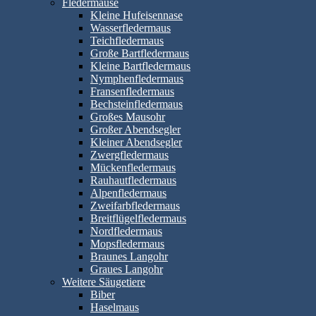
Fledermäuse
Kleine Hufeisennase
Wasserfledermaus
Teichfledermaus
Große Bartfledermaus
Kleine Bartfledermaus
Nymphenfledermaus
Fransenfledermaus
Bechsteinfledermaus
Großes Mausohr
Großer Abendsegler
Kleiner Abendsegler
Zwergfledermaus
Mückenfledermaus
Rauhautfledermaus
Alpenfledermaus
Zweifarbfledermaus
Breitflügelfledermaus
Nordfledermaus
Mopsfledermaus
Braunes Langohr
Graues Langohr
Weitere Säugetiere
Biber
Haselmaus