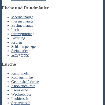
Fische und Rundmäuler
Meerneunauge
Flussneunauge
Bachneunauge
Lachs
Stromgründling
Bitterling
Rapfen
Schlammpeitzger
Steinbeißer
Westgroppe
Lurche
Kammmolch
Rotbauchunke
Geburtshelferkröte
Knoblauchkröte
Kreuzkröte
Wechselkröte
Laubfrosch
Springfrosch