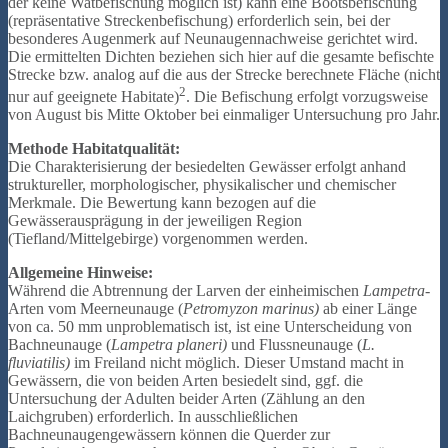
der keine Watbefischung möglich ist) kann eine Bootsbefischung
(repräsentative Streckenbefischung) erforderlich sein, bei der
besonderes Augenmerk auf Neunaugennachweise gerichtet wird.
Die ermittelten Dichten beziehen sich hier auf die gesamte befischte
Strecke bzw. analog auf die aus der Strecke berechnete Fläche (nicht
2
nur auf geeignete Habitate)
. Die Befischung erfolgt vorzugsweise
von August bis Mitte Oktober bei einmaliger Untersuchung pro Jahr.
Methode Habitatqualität:
Die Charakterisierung der besiedelten Gewässer erfolgt anhand
struktureller, morphologischer, physikalischer und chemischer
Merkmale. Die Bewertung kann bezogen auf die
Gewässerausprägung in der jeweiligen Region
(Tiefland/Mittelgebirge) vorgenommen werden.
Allgemeine Hinweise:
Während die Abtrennung der Larven der einheimischen
Lampetra
-
Arten vom Meerneunauge (
Petromyzon
marinus)
ab einer Länge
von ca. 50 mm unproblematisch ist, ist eine Unterscheidung von
Bachneunauge (
Lampetra planeri)
und Flussneunauge (
L.
fluviatilis)
im Freiland nicht möglich. Dieser Umstand macht in
Gewässern, die von beiden Arten besiedelt sind, ggf. die
Untersuchung der Adulten beider Arten (Zählung an den
Laichgruben) erforderlich. In ausschließlichen
Bachneunaugengewässern können die Querder zur