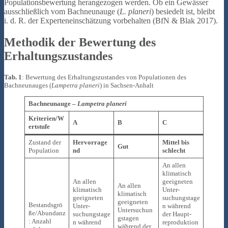
Populationsbewertung herangezogen werden. Ob ein Gewässer
ausschließlich vom Bachneunauge (
L. planeri
) besiedelt ist, bleibt
i. d. R. der Experteneinschätzung vorbehalten (BfN & Blak 2017).
Methodik der Bewertung des
Erhaltungszustandes
Tab. 1
: Bewertung des Erhaltungszustandes von Populationen des
Bachneunauges (
Lampetra planeri
) in Sachsen-Anhalt
Bachneunauge –
Lampetra planeri
Kriterien/W
A
B
C
ertstufe
Zustand der
Hervorrage
Mittel bis
Gut
Population
nd
schlecht
An allen
klimatisch
An allen
geeigneten
An allen
klimatisch
Unter­
klimatisch
geeigneten
suchungstage
geeigneten
Bestandsgrö
Unter­
n während
Untersuchun
ße/Abundanz
suchungstage
der Haupt­
gstagen
: Anzahl
n während
reproduktion
während der