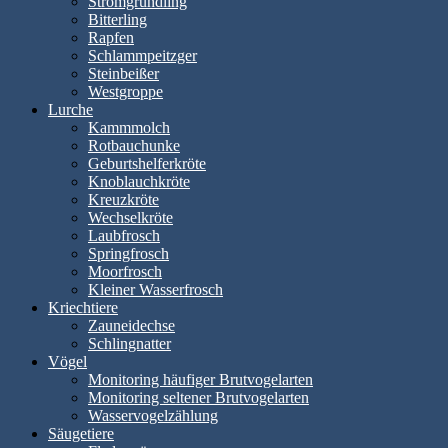
Stromgründling
Bitterling
Rapfen
Schlammpeitzger
Steinbeißer
Westgroppe
Lurche
Kammmolch
Rotbauchunke
Geburtshelferkröte
Knoblauchkröte
Kreuzkröte
Wechselkröte
Laubfrosch
Springfrosch
Moorfrosch
Kleiner Wasserfrosch
Kriechtiere
Zauneidechse
Schlingnatter
Vögel
Monitoring häufiger Brutvogelarten
Monitoring seltener Brutvogelarten
Wasservogelzählung
Säugetiere