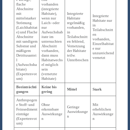
flache
vorhanden
Abschnitte
(integrierte
mit
Habitate),
Integrierte
Integrierte
mittelstarker
wenn nur
Habitate
Habitate nur
Strömung
Laich- oder
regelmäßig
in
(Laichhabitat
nur
vorhanden,
Teilabschnitt
e) und Flache
Aufwuchshab
in
en
Abschnitte
itate im
Teilabschnitt
vorhanden,
mit sandigem
untersuchten
en fehlend,
Einzelhabitat
Substrat und
Abschnitt
Vernetzung
e nur
mäßigem
vorhanden,
der Habitate
unzureichend
Detritusantei
dann muss
teilw.
vernetzt
l
Habitatwechs
Unterbrochen
(Aufwuchsha
el möglich
bitate)
sein
(Expertenvot
(vernetzte
um)
Habitate)
Beeinträchti
Keine bis
Mittel
Stark
gungen
gering
Anthropogen
e Stoff- und
Ohne
Mit
Geringe
Feinsediment
erkennbare
erheblichen
Auswirkunge
einträge
Auswirkunge
Auswirkunge
n
(Expertenvot
n
n
um)