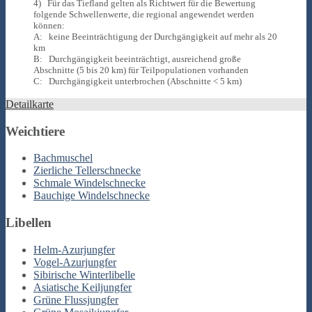
4) Für das Tiefland gelten als Richtwert für die Bewertung
folgende Schwellenwerte, die regional angewendet werden
können:
A: keine Beeinträchtigung der Durchgängigkeit auf mehr als 20
km
B: Durchgängigkeit beeinträchtigt, ausreichend große
Abschnitte (5 bis 20 km) für Teilpopulationen vorhanden
C: Durchgängigkeit unterbrochen (Abschnitte < 5 km)
Detailkarte
Weichtiere
Bachmuschel
Zierliche Tellerschnecke
Schmale Windelschnecke
Bauchige Windelschnecke
Libellen
Helm-Azurjungfer
Vogel-Azurjungfer
Sibirische Winterlibelle
Asiatische Keiljungfer
Grüne Flussjungfer