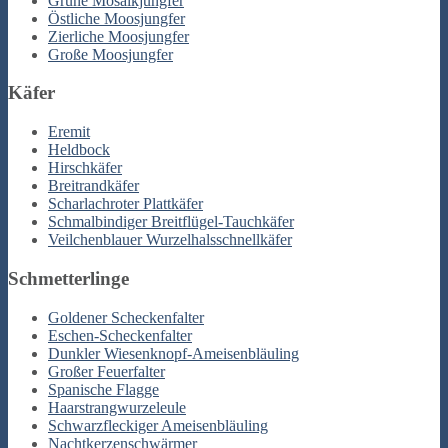
Grüne Mosaikjungfer
Östliche Moosjungfer
Zierliche Moosjungfer
Große Moosjungfer
Käfer
Eremit
Heldbock
Hirschkäfer
Breitrandkäfer
Scharlachroter Plattkäfer
Schmalbindiger Breitflügel-Tauchkäfer
Veilchenblauer Wurzelhalsschnellkäfer
Schmetterlinge
Goldener Scheckenfalter
Eschen-Scheckenfalter
Dunkler Wiesenknopf-Ameisenbläuling
Großer Feuerfalter
Spanische Flagge
Haarstrangwurzeleule
Schwarzfleckiger Ameisenbläuling
Nachtkerzenschwärmer