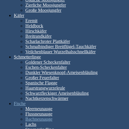
Zierliche Moosjungfer
Große Moosjungfer
Käfer
Eremit
Heldbock
Hirschkäfer
Breitrandkäfer
Scharlachroter Plattkäfer
Schmalbindiger Breitflügel-Tauchkäfer
Veilchenblauer Wurzelhalsschnellkäfer
Schmetterlinge
Goldener Scheckenfalter
Eschen-Scheckenfalter
Dunkler Wiesenknopf-Ameisenbläuling
Großer Feuerfalter
Spanische Flagge
Haarstrangwurzeleule
Schwarzfleckiger Ameisenbläuling
Nachtkerzenschwärmer
Fische
Meerneunauge
Flussneunauge
Bachneunauge
Lachs