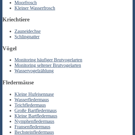
Moorfrosch
Kleiner Wasserfrosch
Kriechtiere
Zauneidechse
Schlingnatter
Vögel
Monitoring häufiger Brutvogelarten
Monitoring seltener Brutvogelarten
Wasservogelzählung
Fledermäuse
Kleine Hufeisennase
Wasserfledermaus
Teichfledermaus
Große Bartfledermaus
Kleine Bartfledermaus
Nymphenfledermaus
Fransenfledermaus
Bechsteinfledermaus