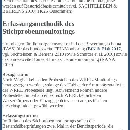
Berichtszeitraumes. Der Gesamtbestand und die Habitatgröße
werden auf Rasterfeldbasis ermittelt (vgl. SACHTELEBEN &
BEHRENS 2010: TK25-Quadranten).
Erfassungsmethodik des
Stichprobenmonitorings
Grundlagen für die Vorgehensweise sind das Bewertungsschema
(BWS) für das bundesweite FFH-Monitoring (
BfN & Blak 2017
,
vgl. Sachteleben & Behrens 2010 sowie Schnitter et al. 2006) sowie
das landesweite Konzept für das Tierartenmonitoring (RANA
2010).
Bezugsraum:
Nach Möglichkeit sollen Probestellen des WRRL-Monitorings
herangezogen werden, solange das Habitat der Art repräsentativ in
der WRRL-Probestelle liegt. Abweichend können andere
Probestellen innerhalb eines nach WRRL betrachteten
Wasserkörpers oder Einzugsgebietes nach artspezifischen
Gesichtspunkten gewählt werden.
Erfassungsturnus:
Im Rahmen des Stichprobenmonitorings sollen die
Bestandsüberprüfungen zwei Mal in der Berichtsperiode, die