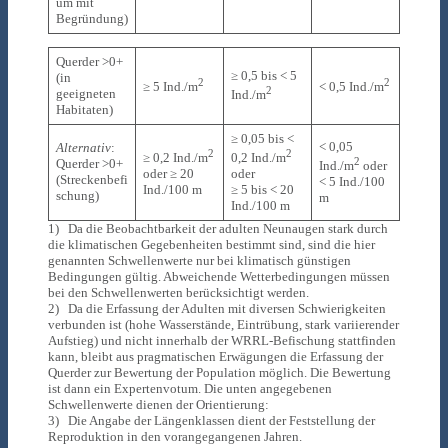
um mit
Begründung)
Querder >0+
≥ 0,5 bis < 5
(in
2
2
≥ 5 Ind./m
< 0,5 Ind./m
2
geeigneten
Ind./m
Habitaten)
≥ 0,05 bis <
< 0,05
Alternativ
:
2
2
≥ 0,2 Ind./m
0,2 Ind./m
2
Querder >0+
Ind./m
oder
oder ≥ 20
oder
(Streckenbefi
< 5 Ind./100
Ind./100 m
≥ 5 bis < 20
schung)
m
Ind./100 m
1) Da die Beobachtbarkeit der adulten Neunaugen stark durch
die klimatischen Gegebenheiten bestimmt sind, sind die hier
genannten Schwellenwerte nur bei klimatisch günstigen
Bedingungen gültig. Abweichende Wetterbedingungen müssen
bei den Schwellenwerten berücksichtigt werden.
2) Da die Erfassung der Adulten mit diversen Schwierigkeiten
verbunden ist (hohe Wasserstände, Eintrübung, stark variierender
Aufstieg) und nicht innerhalb der WRRL-Befischung stattfinden
kann, bleibt aus pragmatischen Erwägungen die Erfassung der
Querder zur Bewertung der Population möglich. Die Bewertung
ist dann ein Expertenvotum. Die unten angegebenen
Schwellenwerte dienen der Orientierung:
3) Die Angabe der Längenklassen dient der Feststellung der
Reproduktion in den vorangegangenen Jahren.