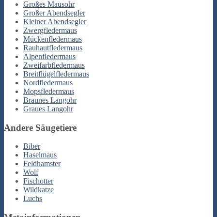
Großes Mausohr
Großer Abendsegler
Kleiner Abendsegler
Zwergfledermaus
Mückenfledermaus
Rauhautfledermaus
Alpenfledermaus
Zweifarbfledermaus
Breitflügelfledermaus
Nordfledermaus
Mopsfledermaus
Braunes Langohr
Graues Langohr
Andere Säugetiere
Biber
Haselmaus
Feldhamster
Wolf
Fischotter
Wildkatze
Luchs