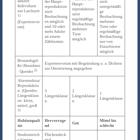
adulter
der Haupt­
szeit
Haupt­
Individuen
reproduktion
unregelmäßi
reproduktion
zur Laichzeit
s­zeit
ge
s­zeit
1)
Beobachtung
Beobachtung
regelmäßige
en möglich
mehrerer
(Expertenvot
Beobachtung
und 10 oder
Tiere oder
um)
mehrerer
mehr Adulte
regelmäßige
Tiere
an einem
Beobachtung
möglich
Zähltermin
nur von
Einzeltieren
möglich
Bestandsgrö
Expertenvotum mit Begründung u. a. Dichten
ße/Abundanz
zur Orientierung angegeben
2)
: Querder
Alterstruktur/
Reproduktio
n: (Querder;
3
2
1
Längenklass
Längenklasse
Längenklasse
Längenklasse
en: klein,
n
n
mittel, groß
3)
Habitatquali
Hervorrage
Mittel bis
Gut
tät
nd
schlecht
Strukturreich
Flächendeck
e kiesige,
end