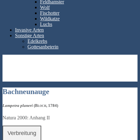
Feldhamster
Wolf
Fischotter
Wildkatze
Luchs
Invasive Arten
Sonstige Arten
Edelkrebs
Gottesanbeterin
Bachneunauge
Lampetra planeri
(Bloch, 1784)
Natura 2000: Anhang II
Verbreitung