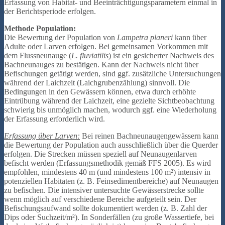
Erfassung von Habitat- und Beeinträchtigungsparametern einmal in
der Berichtsperiode erfolgen.
Methode Population:
Die Bewertung der Population von
Lampetra planeri
kann über
Adulte oder Larven erfolgen. Bei gemeinsamen Vorkommen mit
dem Flussneunauge (
L. fluviatilis
) ist ein gesicherter Nachweis des
Bachneunauges zu bestätigen. Kann der Nachweis nicht über
Befischungen getätigt werden, sind ggf. zusätzliche Untersuchungen
während der Laichzeit (Laichgrubenzählung) sinnvoll. Die
Bedingungen in den Gewässern können, etwa durch erhöhte
Eintrübung während der Laichzeit, eine gezielte Sichtbeobachtung
schwierig bis unmöglich machen, wodurch ggf. eine Wiederholung
der Erfassung erforderlich wird.
Erfassung über Larven:
Bei reinen Bachneunaugengewässern kann
die Bewertung der Population auch ausschließlich über die Querder
erfolgen. Die Strecken müssen speziell auf Neunaugenlarven
befischt werden (Erfassungsmethodik gemäß FFS 2005). Es wird
empfohlen, mindestens 40 m (und mindestens 100 m²) intensiv in
potenziellen Habitaten (z. B. Feinsedimentbereiche) auf Neunaugen
zu befischen. Die intensiver untersuchte Gewässerstrecke sollte
wenn möglich auf verschiedene Bereiche aufgeteilt sein. Der
Befischungsaufwand sollte dokumentiert werden (z. B. Zahl der
Dips oder Suchzeit/m²). In Sonderfällen (zu große Wassertiefe, bei