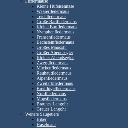
Fledermäuse
Kleine Hufeisennase
Wasserfledermaus
Teichfledermaus
Große Bartfledermaus
Kleine Bartfledermaus
Nymphenfledermaus
Fransenfledermaus
Bechsteinfledermaus
Großes Mausohr
Großer Abendsegler
Kleiner Abendsegler
Zwergfledermaus
Mückenfledermaus
Rauhautfledermaus
Alpenfledermaus
Zweifarbfledermaus
Breitflügelfledermaus
Nordfledermaus
Mopsfledermaus
Braunes Langohr
Graues Langohr
Weitere Säugetiere
Biber
Haselmaus