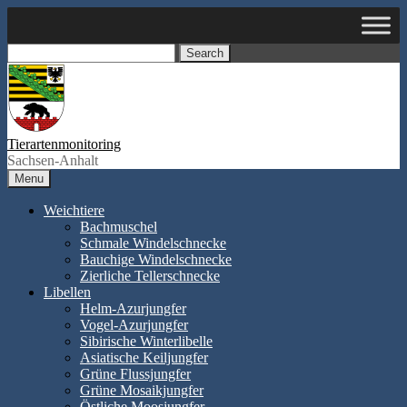
Skip
to
content
Search
Tierartenmonitoring
Sachsen-Anhalt
Menu
Weichtiere
Bachmuschel
Schmale Windelschnecke
Bauchige Windelschnecke
Zierliche Tellerschnecke
Libellen
Helm-Azurjungfer
Vogel-Azurjungfer
Sibirische Winterlibelle
Asiatische Keiljungfer
Grüne Flussjungfer
Grüne Mosaikjungfer
Östliche Moosjungfer