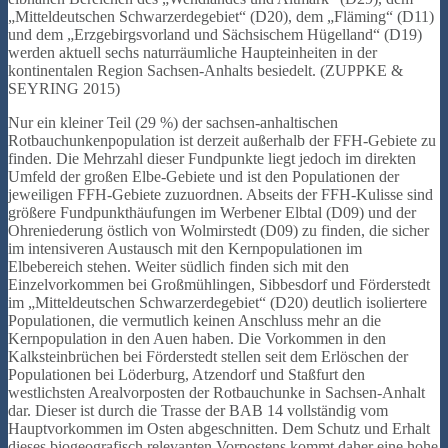
„Mitteldeutschen Schwarzerdegebiet“ (D20), dem „Fläming“ (D11)
und dem „Erzgebirgsvorland und Sächsischem Hügelland“ (D19)
werden aktuell sechs naturräumliche Haupteinheiten in der
kontinentalen Region Sachsen-Anhalts besiedelt. (ZUPPKE &
SEYRING 2015)
Nur ein kleiner Teil (29 %) der sachsen-anhaltischen
Rotbauchunkenpopulation ist derzeit außerhalb der FFH-Gebiete zu
finden. Die Mehrzahl dieser Fundpunkte liegt jedoch im direkten
Umfeld der großen Elbe-Gebiete und ist den Populationen der
jeweiligen FFH-Gebiete zuzuordnen. Abseits der FFH-Kulisse sind
größere Fundpunkthäufungen im Werbener Elbtal (D09) und der
Ohreniederung östlich von Wolmirstedt (D09) zu finden, die sicher
im intensiveren Austausch mit den Kernpopulationen im
Elbebereich stehen. Weiter südlich finden sich mit den
Einzelvorkommen bei Großmühlingen, Sibbesdorf und Förderstedt
im „Mitteldeutschen Schwarzerdegebiet“ (D20) deutlich isoliertere
Populationen, die vermutlich keinen Anschluss mehr an die
Kernpopulation in den Auen haben. Die Vorkommen in den
Kalksteinbrüchen bei Förderstedt stellen seit dem Erlöschen der
Populationen bei Löderburg, Atzendorf und Staßfurt den
westlichsten Arealvorposten der Rotbauchunke in Sachsen-Anhalt
dar. Dieser ist durch die Trasse der BAB 14 vollständig vom
Hauptvorkommen im Osten abgeschnitten. Dem Schutz und Erhalt
dieses biogeografisch relevanten Vorpostens kommt daher eine hohe