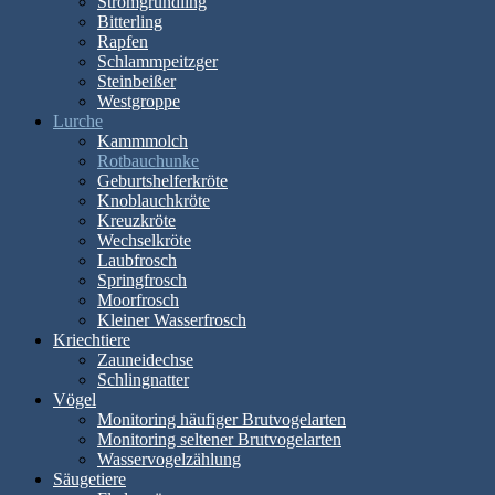
Stromgründling
Bitterling
Rapfen
Schlammpeitzger
Steinbeißer
Westgroppe
Lurche
Kammmolch
Rotbauchunke
Geburtshelferkröte
Knoblauchkröte
Kreuzkröte
Wechselkröte
Laubfrosch
Springfrosch
Moorfrosch
Kleiner Wasserfrosch
Kriechtiere
Zauneidechse
Schlingnatter
Vögel
Monitoring häufiger Brutvogelarten
Monitoring seltener Brutvogelarten
Wasservogelzählung
Säugetiere