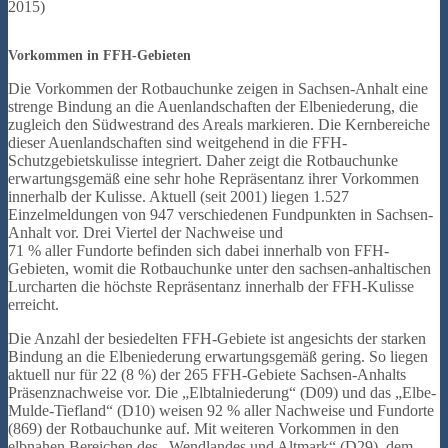
2015)
Vorkommen in FFH-Gebieten
Die Vorkommen der Rotbauchunke zeigen in Sachsen-Anhalt eine
strenge Bindung an die Auenlandschaften der Elbeniederung, die
zugleich den Südwestrand des Areals markieren. Die Kernbereiche
dieser Auenlandschaften sind weitgehend in die FFH-
Schutzgebietskulisse integriert. Daher zeigt die Rotbauchunke
erwartungsgemäß eine sehr hohe Repräsentanz ihrer Vorkommen
innerhalb der Kulisse. Aktuell (seit 2001) liegen 1.527
Einzelmeldungen von 947 verschiedenen Fundpunkten in Sachsen-
Anhalt vor. Drei Viertel der Nachweise und
71 % aller Fundorte befinden sich dabei innerhalb von FFH-
Gebieten, womit die Rotbauchunke unter den sachsen-anhaltischen
Lurcharten die höchste Repräsentanz innerhalb der FFH-Kulisse
erreicht.
Die Anzahl der besiedelten FFH-Gebiete ist angesichts der starken
Bindung an die Elbeniederung erwartungsgemäß gering. So liegen
aktuell nur für 22 (8 %) der 265 FFH-Gebiete Sachsen-Anhalts
Präsenznachweise vor. Die „Elbtalniederung“ (D09) und das „Elbe-
Mulde-Tiefland“ (D10) weisen 92 % aller Nachweise und Fundorte
(869) der Rotbauchunke auf. Mit weiteren Vorkommen in den
elbnahen Bereichen des „Wendlandes und Altmark“ (D29), dem