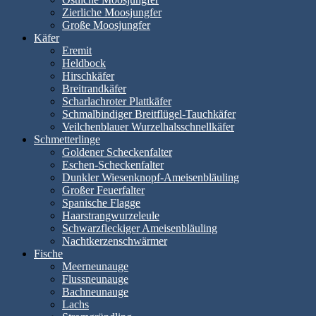
Zierliche Moosjungfer
Große Moosjungfer
Käfer
Eremit
Heldbock
Hirschkäfer
Breitrandkäfer
Scharlachroter Plattkäfer
Schmalbindiger Breitflügel-Tauchkäfer
Veilchenblauer Wurzelhalsschnellkäfer
Schmetterlinge
Goldener Scheckenfalter
Eschen-Scheckenfalter
Dunkler Wiesenknopf-Ameisenbläuling
Großer Feuerfalter
Spanische Flagge
Haarstrangwurzeleule
Schwarzfleckiger Ameisenbläuling
Nachtkerzenschwärmer
Fische
Meerneunauge
Flussneunauge
Bachneunauge
Lachs