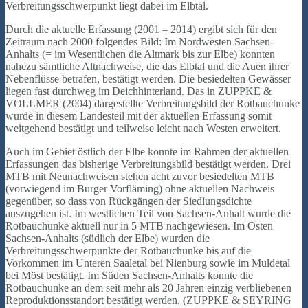
Verbreitungsschwerpunkt liegt dabei im Elbtal.
Durch die aktuelle Erfassung (2001 – 2014) ergibt sich für den
Zeitraum nach 2000 folgendes Bild: Im Nordwesten Sachsen-
Anhalts (= im Wesentlichen die Altmark bis zur Elbe) konnten
nahezu sämtliche Altnachweise, die das Elbtal und die Auen ihrer
Nebenflüsse betrafen, bestätigt werden. Die besiedelten Gewässer
liegen fast durchweg im Deichhinterland. Das in ZUPPKE &
VOLLMER (2004) dargestellte Verbreitungsbild der Rotbauchunke
wurde in diesem Landesteil mit der aktuellen Erfassung somit
weitgehend bestätigt und teilweise leicht nach Westen erweitert.
Auch im Gebiet östlich der Elbe konnte im Rahmen der aktuellen
Erfassungen das bisherige Verbreitungsbild bestätigt werden. Drei
MTB mit Neunachweisen stehen acht zuvor besiedelten MTB
(vorwiegend im Burger Vorfläming) ohne aktuellen Nachweis
gegenüber, so dass von Rückgängen der Siedlungsdichte
auszugehen ist. Im westlichen Teil von Sachsen-Anhalt wurde die
Rotbauchunke aktuell nur in 5 MTB nachgewiesen. Im Osten
Sachsen-Anhalts (südlich der Elbe) wurden die
Verbreitungsschwerpunkte der Rotbauchunke bis auf die
Vorkommen im Unteren Saaletal bei Nienburg sowie im Muldetal
bei Möst bestätigt. Im Süden Sachsen-Anhalts konnte die
Rotbauchunke an dem seit mehr als 20 Jahren einzig verbliebenen
Reproduktionsstandort bestätigt werden. (ZUPPKE & SEYRING