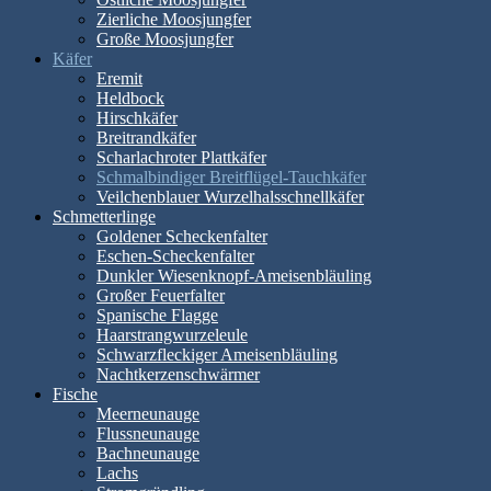
Zierliche Moosjungfer
Große Moosjungfer
Käfer
Eremit
Heldbock
Hirschkäfer
Breitrandkäfer
Scharlachroter Plattkäfer
Schmalbindiger Breitflügel-Tauchkäfer
Veilchenblauer Wurzelhalsschnellkäfer
Schmetterlinge
Goldener Scheckenfalter
Eschen-Scheckenfalter
Dunkler Wiesenknopf-Ameisenbläuling
Großer Feuerfalter
Spanische Flagge
Haarstrangwurzeleule
Schwarzfleckiger Ameisenbläuling
Nachtkerzenschwärmer
Fische
Meerneunauge
Flussneunauge
Bachneunauge
Lachs