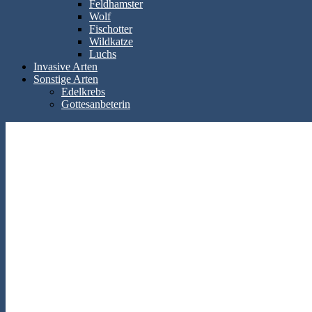
Feldhamster
Wolf
Fischotter
Wildkatze
Luchs
Invasive Arten
Sonstige Arten
Edelkrebs
Gottesanbeterin