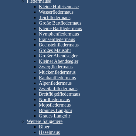
Fledermäuse
Kleine Hufeisennase
Wasserfledermaus
Teichfledermaus
Große Bartfledermaus
Kleine Bartfledermaus
Nymphenfledermaus
Fransenfledermaus
Bechsteinfledermaus
Großes Mausohr
Großer Abendsegler
Kleiner Abendsegler
Zwergfledermaus
Mückenfledermaus
Rauhautfledermaus
Alpenfledermaus
Zweifarbfledermaus
Breitflügelfledermaus
Nordfledermaus
Mopsfledermaus
Braunes Langohr
Graues Langohr
Weitere Säugetiere
Biber
Haselmaus