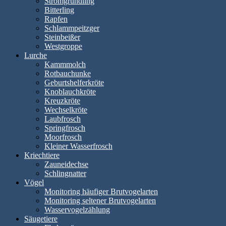
Stromgründling
Bitterling
Rapfen
Schlammpeitzger
Steinbeißer
Westgroppe
Lurche
Kammmolch
Rotbauchunke
Geburtshelferkröte
Knoblauchkröte
Kreuzkröte
Wechselkröte
Laubfrosch
Springfrosch
Moorfrosch
Kleiner Wasserfrosch
Kriechtiere
Zauneidechse
Schlingnatter
Vögel
Monitoring häufiger Brutvogelarten
Monitoring seltener Brutvogelarten
Wasservogelzählung
Säugetiere