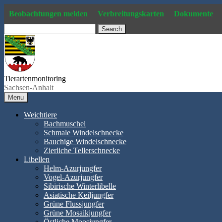
Skip
Beobachtungen melden
Verbreitungskarten
Dokumente
to
content
Search
Tierartenmonitoring
Sachsen-Anhalt
Menu
Weichtiere
Bachmuschel
Schmale Windelschnecke
Bauchige Windelschnecke
Zierliche Tellerschnecke
Libellen
Helm-Azurjungfer
Vogel-Azurjungfer
Sibirische Winterlibelle
Asiatische Keiljungfer
Grüne Flussjungfer
Grüne Mosaikjungfer
Östliche Moosjungfer