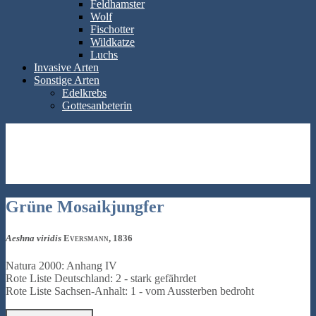
Feldhamster
Wolf
Fischotter
Wildkatze
Luchs
Invasive Arten
Sonstige Arten
Edelkrebs
Gottesanbeterin
Grüne Mosaikjungfer
Aeshna viridis
Eversmann, 1836
Natura 2000: Anhang IV
Rote Liste Deutschland: 2 - stark gefährdet
Rote Liste Sachsen-Anhalt: 1 - vom Aussterben bedroht