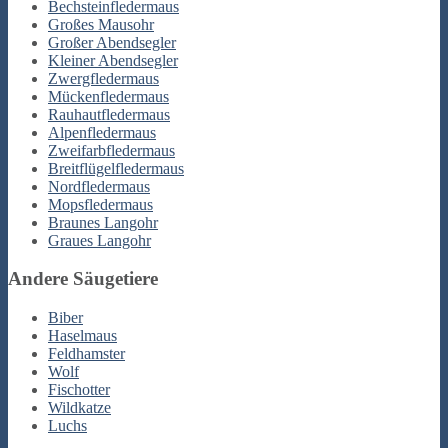
Bechsteinfledermaus
Großes Mausohr
Großer Abendsegler
Kleiner Abendsegler
Zwergfledermaus
Mückenfledermaus
Rauhautfledermaus
Alpenfledermaus
Zweifarbfledermaus
Breitflügelfledermaus
Nordfledermaus
Mopsfledermaus
Braunes Langohr
Graues Langohr
Andere Säugetiere
Biber
Haselmaus
Feldhamster
Wolf
Fischotter
Wildkatze
Luchs