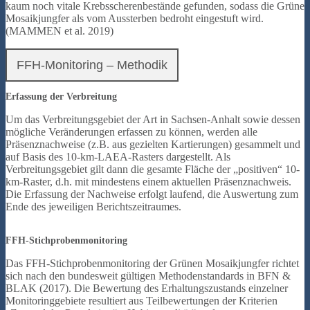
kaum noch vitale Krebsscherenbestände gefunden, sodass die Grüne
Mosaikjungfer als vom Aussterben bedroht eingestuft wird.
(MAMMEN et al. 2019)
FFH-Monitoring – Methodik
Erfassung der Verbreitung
Um das Verbreitungsgebiet der Art in Sachsen-Anhalt sowie dessen
mögliche Veränderungen erfassen zu können, werden alle
Präsenznachweise (z.B. aus gezielten Kartierungen) gesammelt und
auf Basis des 10-km-LAEA-Rasters dargestellt. Als
Verbreitungsgebiet gilt dann die gesamte Fläche der „positiven“ 10-
km-Raster, d.h. mit mindestens einem aktuellen Präsenznachweis.
Die Erfassung der Nachweise erfolgt laufend, die Auswertung zum
Ende des jeweiligen Berichtszeitraumes.
FFH-Stichprobenmonitoring
Das FFH-Stichprobenmonitoring der Grünen Mosaikjungfer richtet
sich nach den bundesweit gültigen Methodenstandards in BFN &
BLAK (2017). Die Bewertung des Erhaltungszustands einzelner
Monitoringgebiete resultiert aus Teilbewertungen der Kriterien