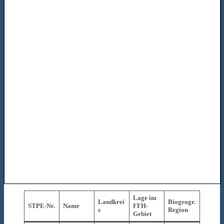
Lage im
Landkrei
Biogeogr.
STPE-Nr.
Name
FFH-
s
Region
Gebiet