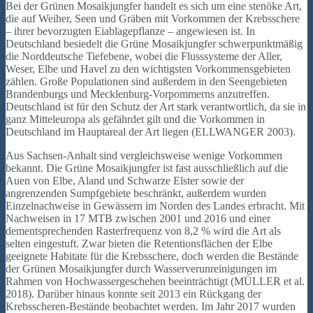
Bei der Grünen Mosaikjungfer handelt es sich um eine stenöke Art,
die auf Weiher, Seen und Gräben mit Vorkommen der Krebsschere
– ihrer bevorzugten Eiablagepflanze – angewiesen ist. In
Deutschland besiedelt die Grüne Mosaikjungfer schwerpunktmäßig
die Norddeutsche Tiefebene, wobei die Flusssysteme der Aller,
Weser, Elbe und Havel zu den wichtigsten Vorkommensgebieten
zählen. Große Populationen sind außerdem in den Seengebieten
Brandenburgs und Mecklenburg-Vorpommerns anzutreffen.
Deutschland ist für den Schutz der Art stark verantwortlich, da sie in
ganz Mitteleuropa als gefährdet gilt und die Vorkommen in
Deutschland im Hauptareal der Art liegen (ELLWANGER 2003).
Aus Sachsen-Anhalt sind vergleichsweise wenige Vorkommen
bekannt. Die Grüne Mosaikjungfer ist fast ausschließlich auf die
Auen von Elbe, Aland und Schwarze Elster sowie der
angrenzenden Sumpfgebiete beschränkt, außerdem wurden
Einzelnachweise in Gewässern im Norden des Landes erbracht. Mit
Nachweisen in 17 MTB zwischen 2001 und 2016 und einer
dementsprechenden Rasterfrequenz von 8,2 % wird die Art als
selten eingestuft. Zwar bieten die Retentionsflächen der Elbe
geeignete Habitate für die Krebsschere, doch werden die Bestände
der Grünen Mosaikjungfer durch Wasserverunreinigungen im
Rahmen von Hochwassergeschehen beeinträchtigt (MÜLLER et al.
2018). Darüber hinaus konnte seit 2013 ein Rückgang der
Krebsscheren-Bestände beobachtet werden. Im Jahr 2017 wurden