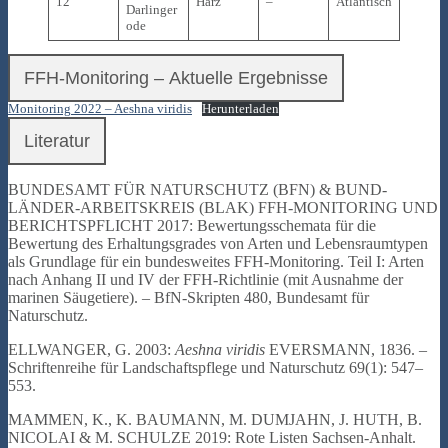
12
Harz
–
Atlantisch
Darlinger
ode
FFH-Monitoring – Aktuelle Ergebnisse
Monitoring 2022 – Aeshna viridis
Herunterladen
Literatur
BUNDESAMT FÜR NATURSCHUTZ (BFN) & BUND-
LÄNDER-ARBEITSKREIS (BLAK) FFH-MONITORING UND
BERICHTSPFLICHT 2017: Bewertungsschemata für die
Bewertung des Erhaltungsgrades von Arten und Lebensraumtypen
als Grundlage für ein bundesweites FFH-Monitoring. Teil I: Arten
nach Anhang II und IV der FFH-Richtlinie (mit Ausnahme der
marinen Säugetiere). – BfN-Skripten 480, Bundesamt für
Naturschutz.
ELLWANGER, G. 2003:
Aeshna viridis
EVERSMANN, 1836. –
Schriftenreihe für Landschaftspflege und Naturschutz 69(1): 547–
553.
MAMMEN, K., K. BAUMANN, M. DUMJAHN, J. HUTH, B.
NICOLAI & M. SCHULZE 2019: Rote Listen Sachsen-Anhalt.