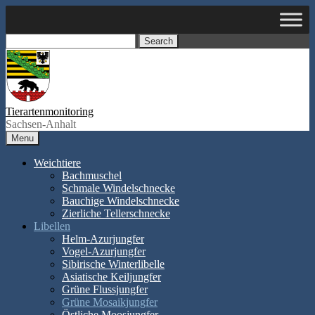
Skip
to
content
Search
Tierartenmonitoring
Sachsen-Anhalt
Menu
Weichtiere
Bachmuschel
Schmale Windelschnecke
Bauchige Windelschnecke
Zierliche Tellerschnecke
Libellen
Helm-Azurjungfer
Vogel-Azurjungfer
Sibirische Winterlibelle
Asiatische Keiljungfer
Grüne Flussjungfer
Grüne Mosaikjungfer
Östliche Moosjungfer