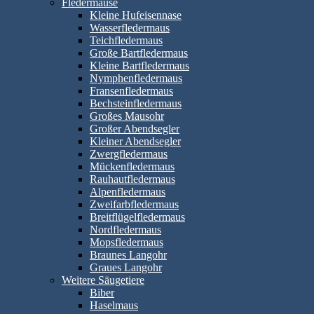
Fledermäuse
Kleine Hufeisennase
Wasserfledermaus
Teichfledermaus
Große Bartfledermaus
Kleine Bartfledermaus
Nymphenfledermaus
Fransenfledermaus
Bechsteinfledermaus
Großes Mausohr
Großer Abendsegler
Kleiner Abendsegler
Zwergfledermaus
Mückenfledermaus
Rauhautfledermaus
Alpenfledermaus
Zweifarbfledermaus
Breitflügelfledermaus
Nordfledermaus
Mopsfledermaus
Braunes Langohr
Graues Langohr
Weitere Säugetiere
Biber
Haselmaus