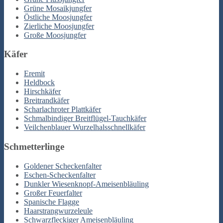
Grüne Mosaikjungfer
Östliche Moosjungfer
Zierliche Moosjungfer
Große Moosjungfer
Käfer
Eremit
Heldbock
Hirschkäfer
Breitrandkäfer
Scharlachroter Plattkäfer
Schmalbindiger Breitflügel-Tauchkäfer
Veilchenblauer Wurzelhalsschnellkäfer
Schmetterlinge
Goldener Scheckenfalter
Eschen-Scheckenfalter
Dunkler Wiesenknopf-Ameisenbläuling
Großer Feuerfalter
Spanische Flagge
Haarstrangwurzeleule
Schwarzfleckiger Ameisenbläuling