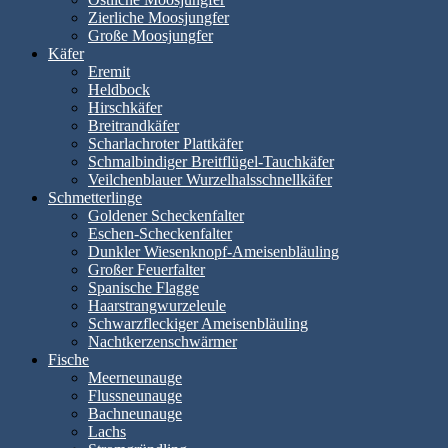
Zierliche Moosjungfer
Große Moosjungfer
Käfer
Eremit
Heldbock
Hirschkäfer
Breitrandkäfer
Scharlachroter Plattkäfer
Schmalbindiger Breitflügel-Tauchkäfer
Veilchenblauer Wurzelhalsschnellkäfer
Schmetterlinge
Goldener Scheckenfalter
Eschen-Scheckenfalter
Dunkler Wiesenknopf-Ameisenbläuling
Großer Feuerfalter
Spanische Flagge
Haarstrangwurzeleule
Schwarzfleckiger Ameisenbläuling
Nachtkerzenschwärmer
Fische
Meerneunauge
Flussneunauge
Bachneunauge
Lachs