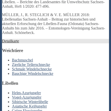
Libellen. – Berichte des Landesamtes für Umweltschutz Sachsen-
Anhalt, Heft 1/2020: 477-496.
MÜLLER, J., R. STEGLICH & V. E. MÜLLER 2018:
Libellenatlas Sachsen-Anhalt – Beitrag zur historischen und
aktuellen Erforschung der Libellen-Fauna (Odonata) Sachsen-
Anhalts bis zum Jahr 2016. – Entomologen-Vereinigung Sachsen-
Anhalt. Schönebeck.
Detailkarte
Weichtiere
Bachmuschel
Zierliche Tellerschnecke
Schmale Windelschnecke
Bauchige Windelschnecke
Libellen
Helm-Azurjungfer
Vogel-Azurjungfer
Sibirische Winterlibelle
Asiatische Keiljungfer
Grüne Flussjungfer