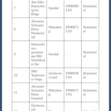
Alte Elbe
Kannenbe
FFH0009
Kontinent
7
Stendal
rg bei
LSA
al
Berge
Altwasser
Schwarze
Wittenber
FFH0075
Kontinent
8
Elster
g
LSA
al
Premsend
orf
Krebssche
ren-
gewässer
Kontinent
9
Stendal
–
am NSG
al
Schelldorf
er See
NSG
Jerichowe
FFH0038
Kontinent
10
Taufwiese
r Land
LSA
al
n- berge
Altwasser
Schwarze
Wittenber
FFH0071
Kontinent
11
Elster
g
LSA
al
Gorsdorf
Ütschente
ich