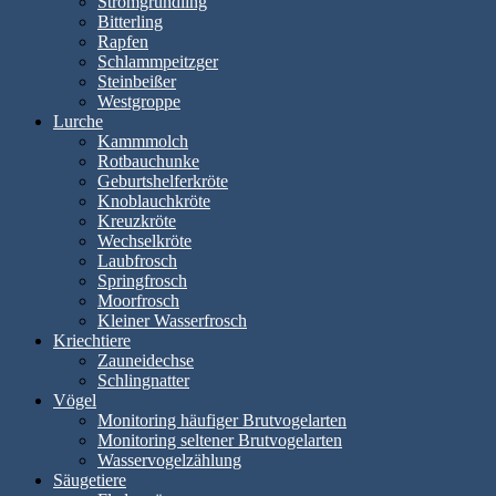
Stromgründling
Bitterling
Rapfen
Schlammpeitzger
Steinbeißer
Westgroppe
Lurche
Kammmolch
Rotbauchunke
Geburtshelferkröte
Knoblauchkröte
Kreuzkröte
Wechselkröte
Laubfrosch
Springfrosch
Moorfrosch
Kleiner Wasserfrosch
Kriechtiere
Zauneidechse
Schlingnatter
Vögel
Monitoring häufiger Brutvogelarten
Monitoring seltener Brutvogelarten
Wasservogelzählung
Säugetiere