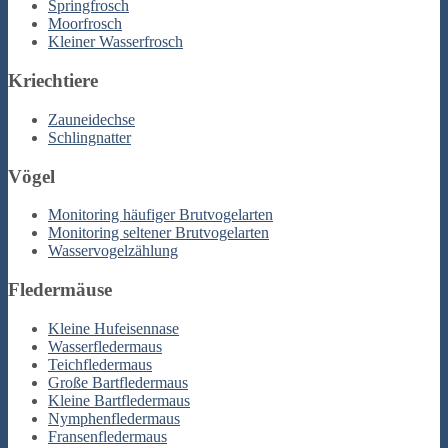
Springfrosch
Moorfrosch
Kleiner Wasserfrosch
Kriechtiere
Zauneidechse
Schlingnatter
Vögel
Monitoring häufiger Brutvogelarten
Monitoring seltener Brutvogelarten
Wasservogelzählung
Fledermäuse
Kleine Hufeisennase
Wasserfledermaus
Teichfledermaus
Große Bartfledermaus
Kleine Bartfledermaus
Nymphenfledermaus
Fransenfledermaus