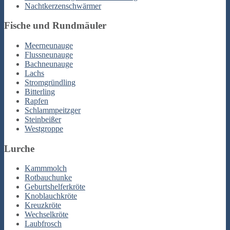
Nachtkerzenschwärmer
Fische und Rundmäuler
Meerneunauge
Flussneunauge
Bachneunauge
Lachs
Stromgründling
Bitterling
Rapfen
Schlammpeitzger
Steinbeißer
Westgroppe
Lurche
Kammmolch
Rotbauchunke
Geburtshelferkröte
Knoblauchkröte
Kreuzkröte
Wechselkröte
Laubfrosch