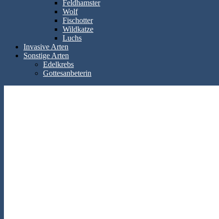
Feldhamster
Wolf
Fischotter
Wildkatze
Luchs
Invasive Arten
Sonstige Arten
Edelkrebs
Gottesanbeterin