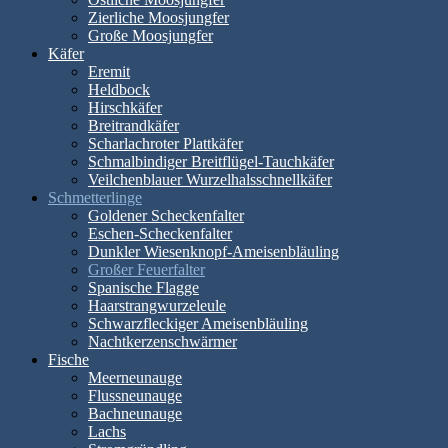
Zierliche Moosjungfer
Große Moosjungfer
Käfer
Eremit
Heldbock
Hirschkäfer
Breitrandkäfer
Scharlachroter Plattkäfer
Schmalbindiger Breitflügel-Tauchkäfer
Veilchenblauer Wurzelhalsschnellkäfer
Schmetterlinge
Goldener Scheckenfalter
Eschen-Scheckenfalter
Dunkler Wiesenknopf-Ameisenbläuling
Großer Feuerfalter
Spanische Flagge
Haarstrangwurzeleule
Schwarzfleckiger Ameisenbläuling
Nachtkerzenschwärmer
Fische
Meerneunauge
Flussneunauge
Bachneunauge
Lachs