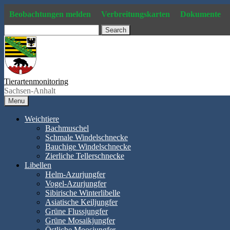
Skip
Beobachtungen melden
Verbreitungskarten
Dokumente
to
content
Search
Tierartenmonitoring
Sachsen-Anhalt
Menu
Weichtiere
Bachmuschel
Schmale Windelschnecke
Bauchige Windelschnecke
Zierliche Tellerschnecke
Libellen
Helm-Azurjungfer
Vogel-Azurjungfer
Sibirische Winterlibelle
Asiatische Keiljungfer
Grüne Flussjungfer
Grüne Mosaikjungfer
Östliche Moosjungfer