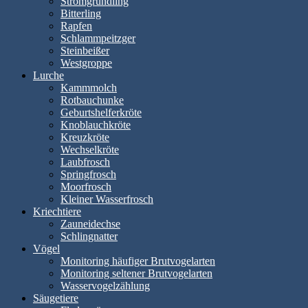
Stromgründling
Bitterling
Rapfen
Schlammpeitzger
Steinbeißer
Westgroppe
Lurche
Kammmolch
Rotbauchunke
Geburtshelferkröte
Knoblauchkröte
Kreuzkröte
Wechselkröte
Laubfrosch
Springfrosch
Moorfrosch
Kleiner Wasserfrosch
Kriechtiere
Zauneidechse
Schlingnatter
Vögel
Monitoring häufiger Brutvogelarten
Monitoring seltener Brutvogelarten
Wasservogelzählung
Säugetiere