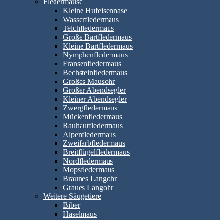
Fledermäuse
Kleine Hufeisennase
Wasserfledermaus
Teichfledermaus
Große Bartfledermaus
Kleine Bartfledermaus
Nymphenfledermaus
Fransenfledermaus
Bechsteinfledermaus
Großes Mausohr
Großer Abendsegler
Kleiner Abendsegler
Zwergfledermaus
Mückenfledermaus
Rauhautfledermaus
Alpenfledermaus
Zweifarbfledermaus
Breitflügelfledermaus
Nordfledermaus
Mopsfledermaus
Braunes Langohr
Graues Langohr
Weitere Säugetiere
Biber
Haselmaus