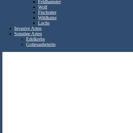
Feldhamster
Wolf
Fischotter
Wildkatze
Luchs
Invasive Arten
Sonstige Arten
Edelkrebs
Gottesanbeterin