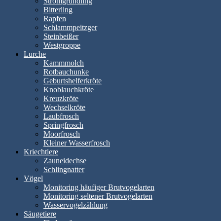
Stromgründling
Bitterling
Rapfen
Schlammpeitzger
Steinbeißer
Westgroppe
Lurche
Kammmolch
Rotbauchunke
Geburtshelferkröte
Knoblauchkröte
Kreuzkröte
Wechselkröte
Laubfrosch
Springfrosch
Moorfrosch
Kleiner Wasserfrosch
Kriechtiere
Zauneidechse
Schlingnatter
Vögel
Monitoring häufiger Brutvogelarten
Monitoring seltener Brutvogelarten
Wasservogelzählung
Säugetiere