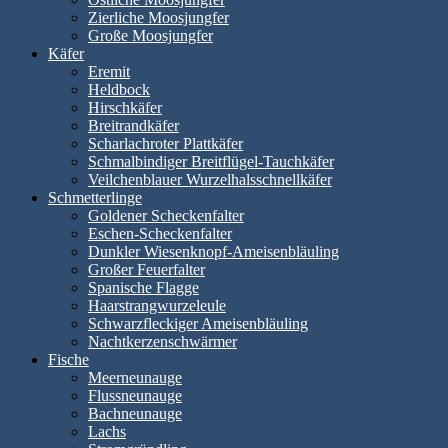
Zierliche Moosjungfer
Große Moosjungfer
Käfer
Eremit
Heldbock
Hirschkäfer
Breitrandkäfer
Scharlachroter Plattkäfer
Schmalbindiger Breitflügel-Tauchkäfer
Veilchenblauer Wurzelhalsschnellkäfer
Schmetterlinge
Goldener Scheckenfalter
Eschen-Scheckenfalter
Dunkler Wiesenknopf-Ameisenbläuling
Großer Feuerfalter
Spanische Flagge
Haarstrangwurzeleule
Schwarzfleckiger Ameisenbläuling
Nachtkerzenschwärmer
Fische
Meerneunauge
Flussneunauge
Bachneunauge
Lachs