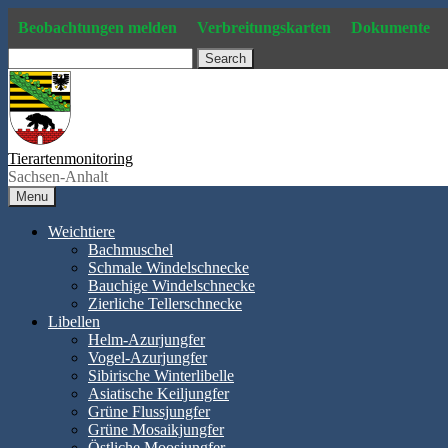
Skip
Beobachtungen melden
Verbreitungskarten
Dokumente
to
content
Search
Tierartenmonitoring
Sachsen-Anhalt
Menu
Weichtiere
Bachmuschel
Schmale Windelschnecke
Bauchige Windelschnecke
Zierliche Tellerschnecke
Libellen
Helm-Azurjungfer
Vogel-Azurjungfer
Sibirische Winterlibelle
Asiatische Keiljungfer
Grüne Flussjungfer
Grüne Mosaikjungfer
Östliche Moosjungfer