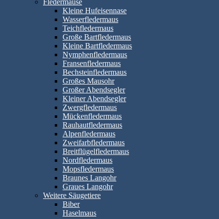
Fledermäuse
Kleine Hufeisennase
Wasserfledermaus
Teichfledermaus
Große Bartfledermaus
Kleine Bartfledermaus
Nymphenfledermaus
Fransenfledermaus
Bechsteinfledermaus
Großes Mausohr
Großer Abendsegler
Kleiner Abendsegler
Zwergfledermaus
Mückenfledermaus
Rauhautfledermaus
Alpenfledermaus
Zweifarbfledermaus
Breitflügelfledermaus
Nordfledermaus
Mopsfledermaus
Braunes Langohr
Graues Langohr
Weitere Säugetiere
Biber
Haselmaus