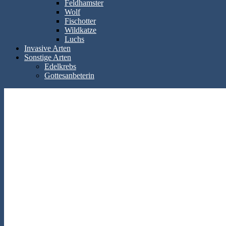
Feldhamster
Wolf
Fischotter
Wildkatze
Luchs
Invasive Arten
Sonstige Arten
Edelkrebs
Gottesanbeterin