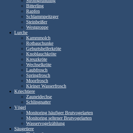
Stromgründling
Bitterling
Rapfen
Schlammpeitzger
Steinbeißer
Westgroppe
Lurche
Kammmolch
Rotbauchunke
Geburtshelferkröte
Knoblauchkröte
Kreuzkröte
Wechselkröte
Laubfrosch
Springfrosch
Moorfrosch
Kleiner Wasserfrosch
Kriechtiere
Zauneidechse
Schlingnatter
Vögel
Monitoring häufiger Brutvogelarten
Monitoring seltener Brutvogelarten
Wasservogelzählung
Säugetiere