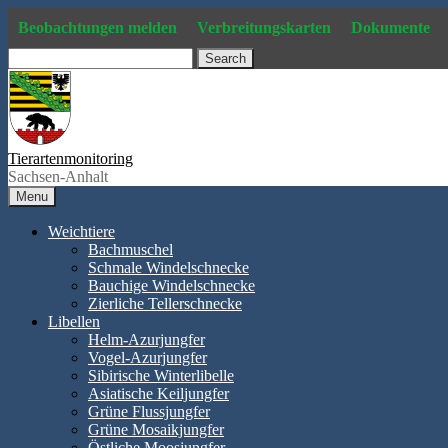
Skip
Beobachtungen melden
Verbreitungskarten
Dokumente
to
content
Search
Tierartenmonitoring
Sachsen-Anhalt
Menu
Weichtiere
Bachmuschel
Schmale Windelschnecke
Bauchige Windelschnecke
Zierliche Tellerschnecke
Libellen
Helm-Azurjungfer
Vogel-Azurjungfer
Sibirische Winterlibelle
Asiatische Keiljungfer
Grüne Flussjungfer
Grüne Mosaikjungfer
Östliche Moosjungfer