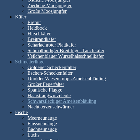
Zierliche Moosjungfer
Große Moosjungfer
Käfer
Eremit
Heldbock
Hirschkäfer
Breitrandkäfer
Scharlachroter Plattkäfer
Schmalbindiger Breitflügel-Tauchkäfer
Veilchenblauer Wurzelhalsschnellkäfer
Schmetterlinge
Goldener Scheckenfalter
Eschen-Scheckenfalter
Dunkler Wiesenknopf-Ameisenbläuling
Großer Feuerfalter
Spanische Flagge
Haarstrangwurzeleule
Schwarzfleckiger Ameisenbläuling
Nachtkerzenschwärmer
Fische
Meerneunauge
Flussneunauge
Bachneunauge
Lachs