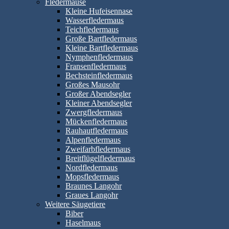
Fledermäuse
Kleine Hufeisennase
Wasserfledermaus
Teichfledermaus
Große Bartfledermaus
Kleine Bartfledermaus
Nymphenfledermaus
Fransenfledermaus
Bechsteinfledermaus
Großes Mausohr
Großer Abendsegler
Kleiner Abendsegler
Zwergfledermaus
Mückenfledermaus
Rauhautfledermaus
Alpenfledermaus
Zweifarbfledermaus
Breitflügelfledermaus
Nordfledermaus
Mopsfledermaus
Braunes Langohr
Graues Langohr
Weitere Säugetiere
Biber
Haselmaus