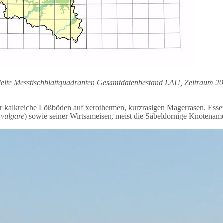
edelte Messtischblattquadranten Gesamtdatenbestand LAU, Zeitraum 2
er kalkreiche Lößböden auf xerothermen, kurzrasigen Magerrasen. Esse
vulgare
) sowie seiner Wirtsameisen, meist die Säbeldornige Knotename