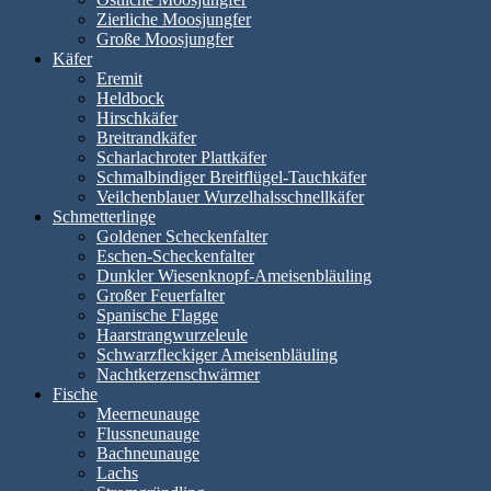
Zierliche Moosjungfer
Große Moosjungfer
Käfer
Eremit
Heldbock
Hirschkäfer
Breitrandkäfer
Scharlachroter Plattkäfer
Schmalbindiger Breitflügel-Tauchkäfer
Veilchenblauer Wurzelhalsschnellkäfer
Schmetterlinge
Goldener Scheckenfalter
Eschen-Scheckenfalter
Dunkler Wiesenknopf-Ameisenbläuling
Großer Feuerfalter
Spanische Flagge
Haarstrangwurzeleule
Schwarzfleckiger Ameisenbläuling
Nachtkerzenschwärmer
Fische
Meerneunauge
Flussneunauge
Bachneunauge
Lachs