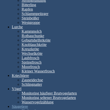
Stromgründling
Bitterling
Rapfen
Schlammpeitzger
Steinbeißer
Westgroppe
Lurche
Kammmolch
Rotbauchunke
Geburtshelferkröte
Knoblauchkröte
Kreuzkröte
Wechselkröte
Laubfrosch
Springfrosch
Moorfrosch
Kleiner Wasserfrosch
Kriechtiere
Zauneidechse
Schlingnatter
Vögel
Monitoring häufiger Brutvogelarten
Monitoring seltener Brutvogelarten
Wasservogelzählung
Säugetiere