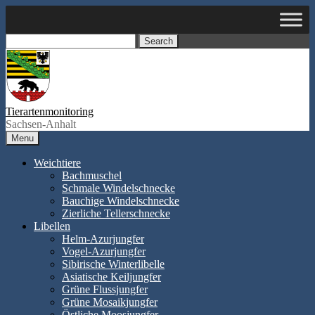
Skip
to
content
Search
Tierartenmonitoring
Sachsen-Anhalt
Menu
Weichtiere
Bachmuschel
Schmale Windelschnecke
Bauchige Windelschnecke
Zierliche Tellerschnecke
Libellen
Helm-Azurjungfer
Vogel-Azurjungfer
Sibirische Winterlibelle
Asiatische Keiljungfer
Grüne Flussjungfer
Grüne Mosaikjungfer
Östliche Moosjungfer