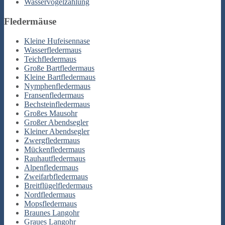
Wasservogelzählung
Fledermäuse
Kleine Hufeisennase
Wasserfledermaus
Teichfledermaus
Große Bartfledermaus
Kleine Bartfledermaus
Nymphenfledermaus
Fransenfledermaus
Bechsteinfledermaus
Großes Mausohr
Großer Abendsegler
Kleiner Abendsegler
Zwergfledermaus
Mückenfledermaus
Rauhautfledermaus
Alpenfledermaus
Zweifarbfledermaus
Breitflügelfledermaus
Nordfledermaus
Mopsfledermaus
Braunes Langohr
Graues Langohr