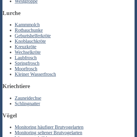
Westgroppe
Lurche
Kammmolch
Rotbauchunke
Geburtshelferkröte
Knoblauchkröte
Kreuzkröte
Wechselkröte
Laubfrosch
Springfrosch
Moorfrosch
Kleiner Wasserfrosch
Kriechtiere
Zauneidechse
Schlingnatter
Vögel
Monitoring häufiger Brutvogelarten
Monitoring seltener Brutvogelarten