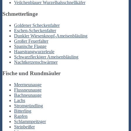
Veilchenblauer Wurzelhalsschnellkäfer
Schmetterlinge
Goldener Scheckenfalter
Eschen-Scheckenfalter
Dunkler Wiesenknopf-Ameisenbläuling
Großer Feuerfalter
Spanische Flagge
Haarstrangwurzeleule
Schwarzfleckiger Ameisenbläuling
Nachtkerzenschwärmer
Fische und Rundmäuler
Meerneunauge
Flussneunauge
Bachneunauge
Lachs
Stromgründling
Bitterling
Rapfen
Schlammpeitzger
Steinbeißer