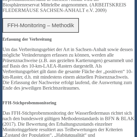
Biosphärenreservat Mittelelbe angenommen. (ARBEITSKREIS
FLEDERMÄUSE SACHSEN-ANHALT e.V. 2009)
FFH-Monitoring – Methodik
Erfassung der Verbreitung
Um das Verbreitungsgebiet der Art in Sachsen-Anhalt sowie dessen
mögliche Veränderungen erfassen zu können, werden alle
Präsenznachweise (z.B. aus gezielten Kartierungen) gesammelt und
auf Basis des 10-km-LAEA-Rasters dargestellt. Als
Verbreitungsgebiet gilt dann die gesamte Fläche der „positiven“ 10-
km-Raster, d.h. mit mindestens einem aktuellen Präsenznachweis.
Die Erfassung der Nachweise erfolgt laufend, die Auswertung zum
Ende des jeweiligen Berichtszeitraumes.
FFH-Stichprobenmonitoring
Das FFH-Stichprobenmonitoring der Wasserfledermaus richtet sich
nach den bundesweit gültigen Methodenstandards in BFN & BLAK
(2017). Die Bewertung des Erhaltungszustands einzelner
Monitoringgebiete resultiert aus Teilbewertungen der Kriterien
„Zustand der Population“, „Habitatqualität“ und