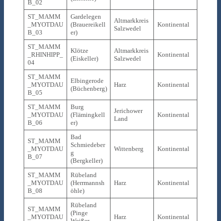
B_02
ST_MAMM
Gardelegen
Altmarkkreis
_MYOTDAU
(Brauereikell
Kontinental
Salzwedel
B_03
er)
ST_MAMM
Klötze
Altmarkkreis
_RHINHIPP_
Kontinental
(Eiskeller)
Salzwedel
04
ST_MAMM
Elbingerode
_MYOTDAU
Harz
Kontinental
(Büchenberg)
B_05
ST_MAMM
Burg
Jerichower
_MYOTDAU
(Flämingkell
Kontinental
Land
B_06
er)
Bad
ST_MAMM
Schmiedeber
_MYOTDAU
Wittenberg
Kontinental
g
B_07
(Bergkeller)
ST_MAMM
Rübeland
_MYOTDAU
(Herrmannsh
Harz
Kontinental
B_08
öhle)
Rübeland
ST_MAMM
(Pinge
_MYOTDAU
Harz
Kontinental
Weißer