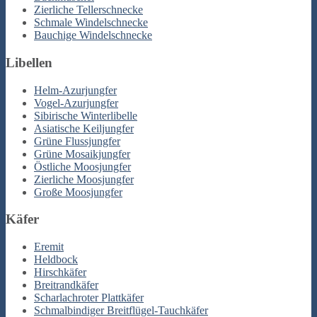
Zierliche Tellerschnecke
Schmale Windelschnecke
Bauchige Windelschnecke
Libellen
Helm-Azurjungfer
Vogel-Azurjungfer
Sibirische Winterlibelle
Asiatische Keiljungfer
Grüne Flussjungfer
Grüne Mosaikjungfer
Östliche Moosjungfer
Zierliche Moosjungfer
Große Moosjungfer
Käfer
Eremit
Heldbock
Hirschkäfer
Breitrandkäfer
Scharlachroter Plattkäfer
Schmalbindiger Breitflügel-Tauchkäfer