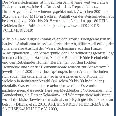
Die Wasserfledermaus ist in Sachsen-Anhalt eine weit verbreitete
Fledermausart, welche das Bundesland als Reproduktions-,
Durchzugs- und Überwinterungsgebiet nutzt. Zwischen 2001 und
2023 waren 163 MTB in Sachsen-Anhalt von der Wasserfledermaus
besetzt und von 2001 bis 2018 wurde die Art in knapp 180 FFH-
Gebieten (inkl. Pufferbereichen) nachgewiesen. (TROST &
VOLLMER 2018)
Mitte bis Ende August kommt es an den großen Fließgewässern in
Sachsen-Anhalt zum Massenauftreten der Art, Mitte April erfolgt der
scharenweise Ausflug der Wasserfledermäuse aus den Harzer
Winterquartieren. Der Schwerpunkt der Überwinterungsgebiete liegt
in den Gebirgen, in Sachsen-Anhalt z.B. in der Höhle Heimkehle
und den Rübeländer Höhlen: Bei Fängen vor den Höhlen
Heimkehle und vor der Hermannshöhle wurden zur Schwärmzeit
jeweils über 1.000 Individuen gefangen. In der Altmark befinden
sich zudem Eiskelleranlagen, so in Gardelegen und Klötze, in
welchen in geringerer Anzahl (zwischen 20 bis 30 Individuen)
ebenfalls Wasserfledermäuse gefunden werden. Es wurde
nachgewiesen, dass auch Tiere aus Mecklenburg-Vorpommern und
Brandenburg die Harzer Schwärm- und Winterquartiere aufsuchen,
wobei die bisher bewiesene maximal zurückgelegte Distanz 230 km
betrug. (DIETZ et al. 2016, ARBEITSKREIS FLEDERMÄUSE
SACHSEN-ANHALT e.V. 2009)