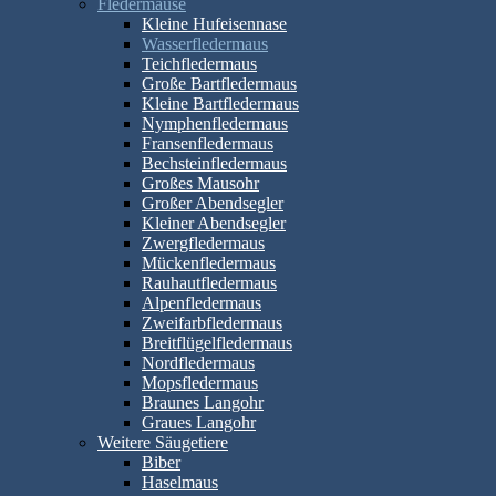
Fledermäuse
Kleine Hufeisennase
Wasserfledermaus
Teichfledermaus
Große Bartfledermaus
Kleine Bartfledermaus
Nymphenfledermaus
Fransenfledermaus
Bechsteinfledermaus
Großes Mausohr
Großer Abendsegler
Kleiner Abendsegler
Zwergfledermaus
Mückenfledermaus
Rauhautfledermaus
Alpenfledermaus
Zweifarbfledermaus
Breitflügelfledermaus
Nordfledermaus
Mopsfledermaus
Braunes Langohr
Graues Langohr
Weitere Säugetiere
Biber
Haselmaus