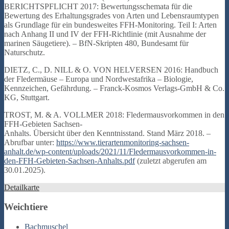
BERICHTSPFLICHT 2017: Bewertungsschemata für die
Bewertung des Erhaltungsgrades von Arten und Lebensraumtypen
als Grundlage für ein bundesweites FFH-Monitoring. Teil I: Arten
nach Anhang II und IV der FFH-Richtlinie (mit Ausnahme der
marinen Säugetiere). – BfN-Skripten 480, Bundesamt für
Naturschutz.
DIETZ, C., D. NILL & O. VON HELVERSEN 2016: Handbuch
der Fledermäuse – Europa und Nordwestafrika – Biologie,
Kennzeichen, Gefährdung. – Franck-Kosmos Verlags-GmbH & Co.
KG, Stuttgart.
TROST, M. & A. VOLLMER 2018: Fledermausvorkommen in den
FFH-Gebieten Sachsen-
Anhalts. Übersicht über den Kenntnisstand. Stand März 2018. –
Abrufbar unter:
https://www.tierartenmonitoring-sachsen-
anhalt.de/wp-content/uploads/2021/11/Fledermausvorkommen-in-
den-FFH-Gebieten-Sachsen-Anhalts.pdf
(zuletzt abgerufen am
30.01.2025).
Detailkarte
Weichtiere
Bachmuschel