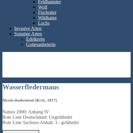
Feldhamster
Wolf
Fischotter
Wildkatze
Luchs
Invasive Arten
Sonstige Arten
Edelkrebs
Gottesanbeterin
Wasserfledermaus
Myotis daubentonii
(Kuhl, 1817)
Natura 2000: Anhang IV
Rote Liste Deutschland: Ungefährdet
Rote Liste Sachsen-Anhalt: 3 - gefährdet