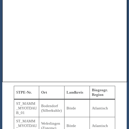
Biogeogr.
STPE-Nr.
Ort
Landkreis
Region
ST_MAMM
Bodendorf
_MYOTDAU
Börde
Atlantisch
(Silberkuhle)
B_01
ST_MAMM
Weferlingen
_MYOTDAU
Börde
Atlantisch
(Zisterne)