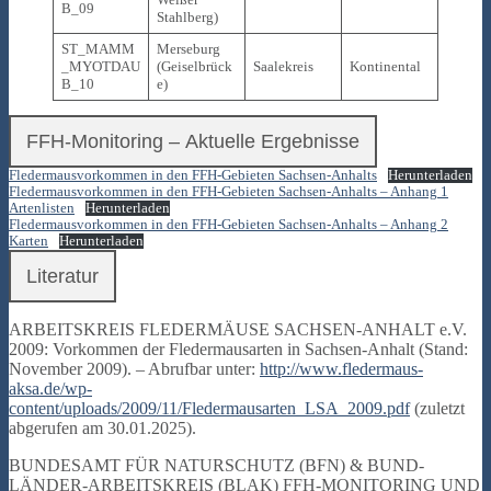
B_09
Stahlberg)
ST_MAMM
Merseburg
_MYOTDAU
(Geiselbrück
Saalekreis
Kontinental
B_10
e)
FFH-Monitoring – Aktuelle Ergebnisse
Fledermausvorkommen in den FFH-Gebieten Sachsen-Anhalts
Herunterladen
Fledermausvorkommen in den FFH-Gebieten Sachsen-Anhalts – Anhang 1
Artenlisten
Herunterladen
Fledermausvorkommen in den FFH-Gebieten Sachsen-Anhalts – Anhang 2
Karten
Herunterladen
Literatur
ARBEITSKREIS FLEDERMÄUSE SACHSEN-ANHALT e.V.
2009: Vorkommen der Fledermausarten in Sachsen-Anhalt (Stand:
November 2009). – Abrufbar unter:
http://www.fledermaus-
aksa.de/wp-
content/uploads/2009/11/Fledermausarten_LSA_2009.pdf
(zuletzt
abgerufen am 30.01.2025).
BUNDESAMT FÜR NATURSCHUTZ (BFN) & BUND-
LÄNDER-ARBEITSKREIS (BLAK) FFH-MONITORING UND