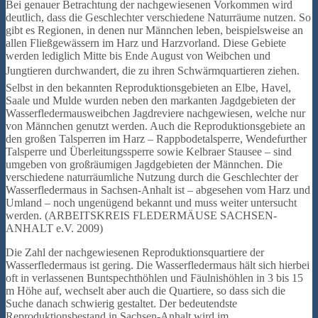
Bei genauer Betrachtung der nachgewiesenen Vorkommen wird
deutlich, dass die Geschlechter verschiedene Naturräume nutzen. So
gibt es Regionen, in denen nur Männchen leben, beispielsweise an
allen Fließgewässern im Harz und Harzvorland. Diese Gebiete
werden lediglich Mitte bis Ende August von Weibchen und
Jungtieren durchwandert, die zu ihren Schwärmquartieren ziehen.
Selbst in den bekannten Reproduktionsgebieten an Elbe, Havel,
Saale und Mulde wurden neben den markanten Jagdgebieten der
Wasserfledermausweibchen Jagdreviere nachgewiesen, welche nur
von Männchen genutzt werden. Auch die Reproduktionsgebiete an
den großen Talsperren im Harz – Rappbodetalsperre, Wendefurther
Talsperre und Überleitungssperre sowie Kelbraer Stausee – sind
umgeben von großräumigen Jagdgebieten der Männchen. Die
verschiedene naturräumliche Nutzung durch die Geschlechter der
Wasserfledermaus in Sachsen-Anhalt ist – abgesehen vom Harz und
Umland – noch ungenügend bekannt und muss weiter untersucht
werden. (ARBEITSKREIS FLEDERMÄUSE SACHSEN-
ANHALT e.V. 2009)
Die Zahl der nachgewiesenen Reproduktionsquartiere der
Wasserfledermaus ist gering. Die Wasserfledermaus hält sich hierbei
oft in verlassenen Buntspechthöhlen und Fäulnishöhlen in 3 bis 15
m Höhe auf, wechselt aber auch die Quartiere, so dass sich die
Suche danach schwierig gestaltet. Der bedeutendste
Reproduktionsbestand in Sachsen-Anhalt wird im