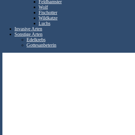
Feldhamster
Wolf
Fischotter
Wildkatze
Luchs
Invasive Arten
Sonstige Arten
Edelkrebs
Gottesanbeterin