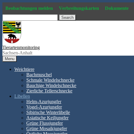
Skip
Beobachtungen melden
Verbreitungskarten
Dokumente
to
content
Search
Tierartenmonitoring
Sachsen-Anhalt
Menu
Weichtiere
Bachmuschel
Schmale Windelschnecke
Bauchige Windelschnecke
Zierliche Tellerschnecke
Libellen
Helm-Azurjungfer
Vogel-Azurjungfer
Sibirische Winterlibelle
Asiatische Keiljungfer
Grüne Flussjungfer
Grüne Mosaikjungfer
Östliche Moosjungfer