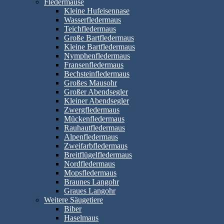
Fledermäuse
Kleine Hufeisennase
Wasserfledermaus
Teichfledermaus
Große Bartfledermaus
Kleine Bartfledermaus
Nymphenfledermaus
Fransenfledermaus
Bechsteinfledermaus
Großes Mausohr
Großer Abendsegler
Kleiner Abendsegler
Zwergfledermaus
Mückenfledermaus
Rauhautfledermaus
Alpenfledermaus
Zweifarbfledermaus
Breitflügelfledermaus
Nordfledermaus
Mopsfledermaus
Braunes Langohr
Graues Langohr
Weitere Säugetiere
Biber
Haselmaus