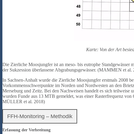
Karte: Von der Art besi
Die Zierliche Moosjungfer ist an meso- bis eutrophe Standgewässer 
der Sukzession überlassene Abgrabungsgewässer. (MAMMEN et al. 
In Sachsen-Anhalt wurde die Zierliche Moosjungfer erstmals 2008 be
Vorkommensschwerpunkte im Norden und Nordwesten an den Brietzer
Merseburg und Zeitz. Bei den Nachweisen handelt es sich teilweise u
wurden Funde aus 13 MTB gemeldet, was einer Rasterfrequenz von 6
MÜLLER et al. 2018)
FFH-Monitoring – Methodik
Erfassung der Verbreitung