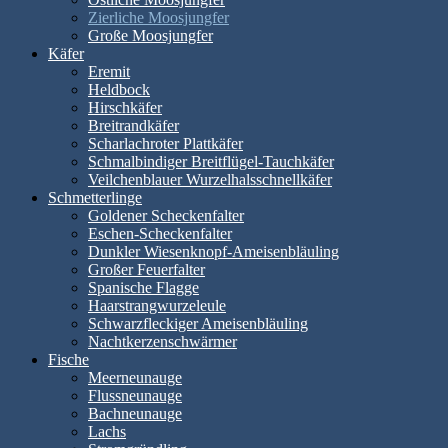
Zierliche Moosjungfer
Große Moosjungfer
Käfer
Eremit
Heldbock
Hirschkäfer
Breitrandkäfer
Scharlachroter Plattkäfer
Schmalbindiger Breitflügel-Tauchkäfer
Veilchenblauer Wurzelhalsschnellkäfer
Schmetterlinge
Goldener Scheckenfalter
Eschen-Scheckenfalter
Dunkler Wiesenknopf-Ameisenbläuling
Großer Feuerfalter
Spanische Flagge
Haarstrangwurzeleule
Schwarzfleckiger Ameisenbläuling
Nachtkerzenschwärmer
Fische
Meerneunauge
Flussneunauge
Bachneunauge
Lachs