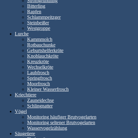
Stromgründling
Bitterling
Rapfen
Schlammpeitzger
Steinbeißer
Westgroppe
Lurche
Kammmolch
Rotbauchunke
Geburtshelferkröte
Knoblauchkröte
Kreuzkröte
Wechselkröte
Laubfrosch
Springfrosch
Moorfrosch
Kleiner Wasserfrosch
Kriechtiere
Zauneidechse
Schlingnatter
Vögel
Monitoring häufiger Brutvogelarten
Monitoring seltener Brutvogelarten
Wasservogelzählung
Säugetiere