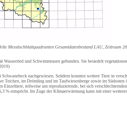
edelte Messtischblattquadranten Gesamtdatenbestand LAU, Zeitraum 2
mit Wasserried und Schwimmrasen gebunden. Sie besiedelt vegetations
2019)
i Schwanebeck nachgewiesen. Seitdem konnten weitere Tiere in verschi
 Teichen, im Drömling und im Taufwiesenberge sowie im Südosten i
m Einzeltiere, teilweise um reproduzierende, bei sich verschlechternd
,3 % entspricht. Im Zuge der Klimaerwärmung kann mit einer weiter