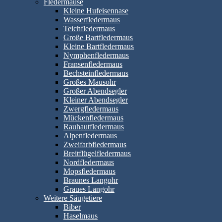
Fledermäuse
Kleine Hufeisennase
Wasserfledermaus
Teichfledermaus
Große Bartfledermaus
Kleine Bartfledermaus
Nymphenfledermaus
Fransenfledermaus
Bechsteinfledermaus
Großes Mausohr
Großer Abendsegler
Kleiner Abendsegler
Zwergfledermaus
Mückenfledermaus
Rauhautfledermaus
Alpenfledermaus
Zweifarbfledermaus
Breitflügelfledermaus
Nordfledermaus
Mopsfledermaus
Braunes Langohr
Graues Langohr
Weitere Säugetiere
Biber
Haselmaus