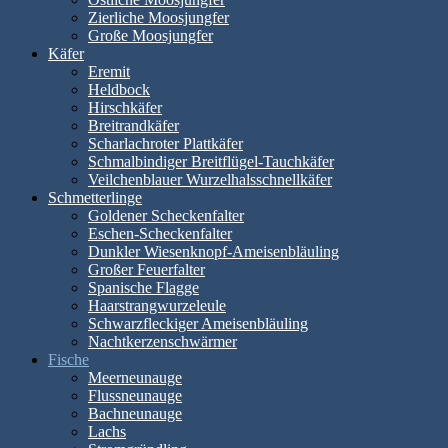
Zierliche Moosjungfer
Große Moosjungfer
Käfer
Eremit
Heldbock
Hirschkäfer
Breitrandkäfer
Scharlachroter Plattkäfer
Schmalbindiger Breitflügel-Tauchkäfer
Veilchenblauer Wurzelhalsschnellkäfer
Schmetterlinge
Goldener Scheckenfalter
Eschen-Scheckenfalter
Dunkler Wiesenknopf-Ameisenbläuling
Großer Feuerfalter
Spanische Flagge
Haarstrangwurzeleule
Schwarzfleckiger Ameisenbläuling
Nachtkerzenschwärmer
Fische
Meerneunauge
Flussneunauge
Bachneunauge
Lachs