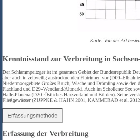
Karte: Von der Art besi
Kenntnisstand zur Verbreitung in Sachsen
Der Schlammpeitzger ist im gesamten Gebiet der Bundesrepublik Deut
aber auch in zeitweilig austrocknenden Flutrinnen vor (D09–Elbtal
Niedermoorgebiete Großes Bruch, Wische und Drömling sowie den di
Flachland und D29–Wendland/Altmark). Auch im Schollener See sowi
Halle-Planena (D20–Östliches Harzvorland und Börden). Seine verst
Fließgewässer (ZUPPKE & HAHN 2001, KAMMERAD et al. 2012
Erfassungsmethode
Erfassung der Verbreitung