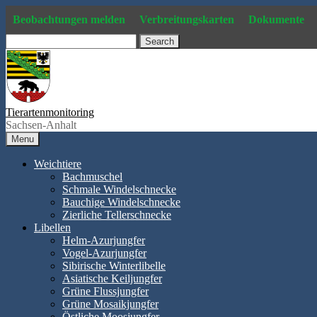
Skip
Beobachtungen melden
Verbreitungskarten
Dokumente
to
content
Search
Tierartenmonitoring
Sachsen-Anhalt
Menu
Weichtiere
Bachmuschel
Schmale Windelschnecke
Bauchige Windelschnecke
Zierliche Tellerschnecke
Libellen
Helm-Azurjungfer
Vogel-Azurjungfer
Sibirische Winterlibelle
Asiatische Keiljungfer
Grüne Flussjungfer
Grüne Mosaikjungfer
Östliche Moosjungfer