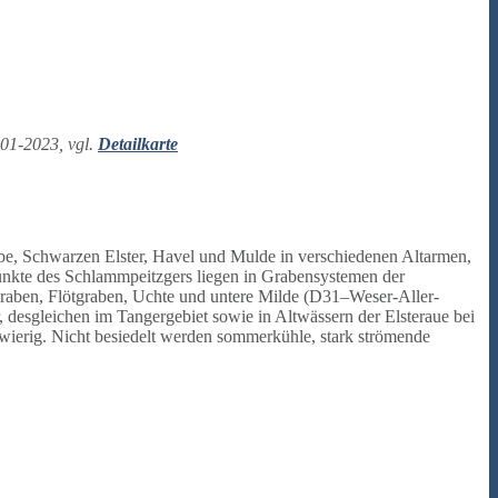
001-2023, vgl.
Detailkarte
be, Schwarzen Elster, Havel und Mulde in verschiedenen Altarmen,
unkte des Schlammpeitzgers liegen in Grabensystemen der
aben, Flötgraben, Uchte und untere Milde (D31–Weser-Aller-
sgleichen im Tangergebiet sowie in Altwässern der Elsteraue bei
ierig. Nicht besiedelt werden sommerkühle, stark strömende