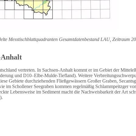
edelte Messtischblattquadranten Gesamtdatenbestand LAU, Zeitraum 2
-Anhalt
schland vertreten. In Sachsen-Anhalt kommt er im Gebiet der Mittelel
niederung und D10–Elbe-Mulde-Tiefland). Weitere Verbreitungsschwerp
ese Gebiete durchziehenden Fließgewässern Großer Graben, Secantsgr
e im Schollener Seegraben kommen regelmäßig Schlammpeitzger vor, de
eckte Lebensweise im Sediment macht die Nachweisbarkeit der Art schw
).