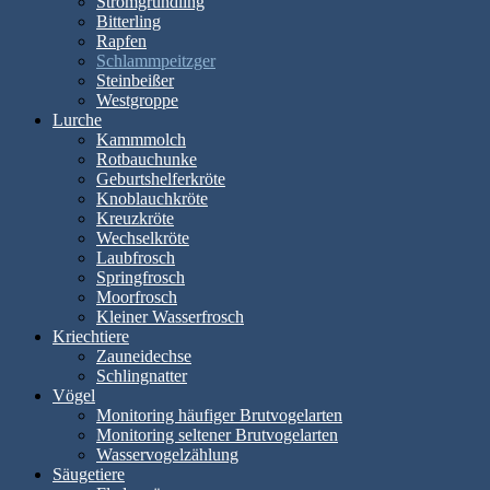
Stromgründling
Bitterling
Rapfen
Schlammpeitzger
Steinbeißer
Westgroppe
Lurche
Kammmolch
Rotbauchunke
Geburtshelferkröte
Knoblauchkröte
Kreuzkröte
Wechselkröte
Laubfrosch
Springfrosch
Moorfrosch
Kleiner Wasserfrosch
Kriechtiere
Zauneidechse
Schlingnatter
Vögel
Monitoring häufiger Brutvogelarten
Monitoring seltener Brutvogelarten
Wasservogelzählung
Säugetiere