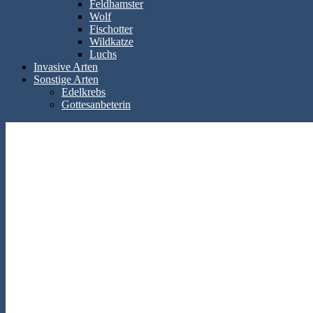
Feldhamster
Wolf
Fischotter
Wildkatze
Luchs
Invasive Arten
Sonstige Arten
Edelkrebs
Gottesanbeterin