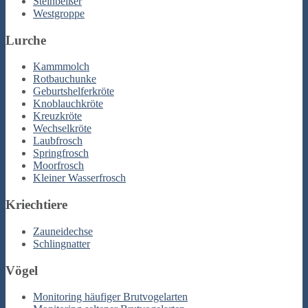
Steinbeißer
Westgroppe
Lurche
Kammmolch
Rotbauchunke
Geburtshelferkröte
Knoblauchkröte
Kreuzkröte
Wechselkröte
Laubfrosch
Springfrosch
Moorfrosch
Kleiner Wasserfrosch
Kriechtiere
Zauneidechse
Schlingnatter
Vögel
Monitoring häufiger Brutvogelarten