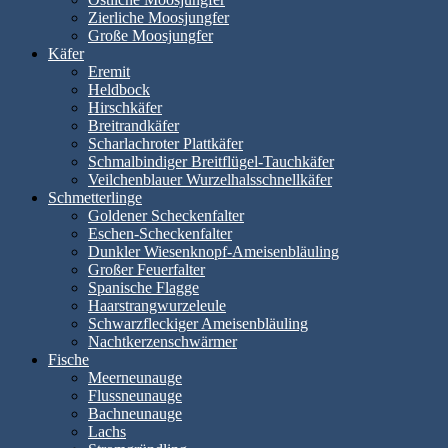
Zierliche Moosjungfer
Große Moosjungfer
Käfer
Eremit
Heldbock
Hirschkäfer
Breitrandkäfer
Scharlachroter Plattkäfer
Schmalbindiger Breitflügel-Tauchkäfer
Veilchenblauer Wurzelhalsschnellkäfer
Schmetterlinge
Goldener Scheckenfalter
Eschen-Scheckenfalter
Dunkler Wiesenknopf-Ameisenbläuling
Großer Feuerfalter
Spanische Flagge
Haarstrangwurzeleule
Schwarzfleckiger Ameisenbläuling
Nachtkerzenschwärmer
Fische
Meerneunauge
Flussneunauge
Bachneunauge
Lachs