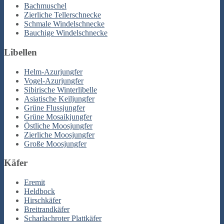
Bachmuschel
Zierliche Tellerschnecke
Schmale Windelschnecke
Bauchige Windelschnecke
Libellen
Helm-Azurjungfer
Vogel-Azurjungfer
Sibirische Winterlibelle
Asiatische Keiljungfer
Grüne Flussjungfer
Grüne Mosaikjungfer
Östliche Moosjungfer
Zierliche Moosjungfer
Große Moosjungfer
Käfer
Eremit
Heldbock
Hirschkäfer
Breitrandkäfer
Scharlachroter Plattkäfer