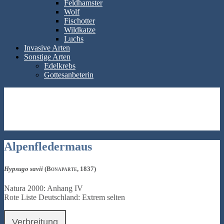
Feldhamster
Wolf
Fischotter
Wildkatze
Luchs
Invasive Arten
Sonstige Arten
Edelkrebs
Gottesanbeterin
Alpenfledermaus
Hypsugo savii
(Bonaparte, 1837)
Natura 2000: Anhang IV
Rote Liste Deutschland: Extrem selten
Verbreitung