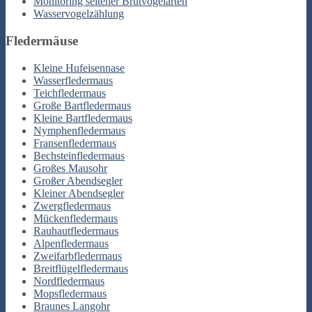
Monitoring seltener Brutvogelarten
Wasservogelzählung
Fledermäuse
Kleine Hufeisennase
Wasserfledermaus
Teichfledermaus
Große Bartfledermaus
Kleine Bartfledermaus
Nymphenfledermaus
Fransenfledermaus
Bechsteinfledermaus
Großes Mausohr
Großer Abendsegler
Kleiner Abendsegler
Zwergfledermaus
Mückenfledermaus
Rauhautfledermaus
Alpenfledermaus
Zweifarbfledermaus
Breitflügelfledermaus
Nordfledermaus
Mopsfledermaus
Braunes Langohr