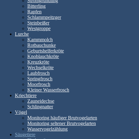
Stromgründling
Bitterling
Rapfen
Schlammpeitzger
Steinbeißer
Westgroppe
Lurche
Kammmolch
Rotbauchunke
Geburtshelferkröte
Knoblauchkröte
Kreuzkröte
Wechselkröte
Laubfrosch
Springfrosch
Moorfrosch
Kleiner Wasserfrosch
Kriechtiere
Zauneidechse
Schlingnatter
Vögel
Monitoring häufiger Brutvogelarten
Monitoring seltener Brutvogelarten
Wasservogelzählung
Säugetiere