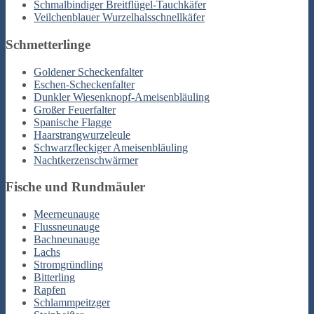
Schmalbindiger Breitflügel-Tauchkäfer
Veilchenblauer Wurzelhalsschnellkäfer
Schmetterlinge
Goldener Scheckenfalter
Eschen-Scheckenfalter
Dunkler Wiesenknopf-Ameisenbläuling
Großer Feuerfalter
Spanische Flagge
Haarstrangwurzeleule
Schwarzfleckiger Ameisenbläuling
Nachtkerzenschwärmer
Fische und Rundmäuler
Meerneunauge
Flussneunauge
Bachneunauge
Lachs
Stromgründling
Bitterling
Rapfen
Schlammpeitzger