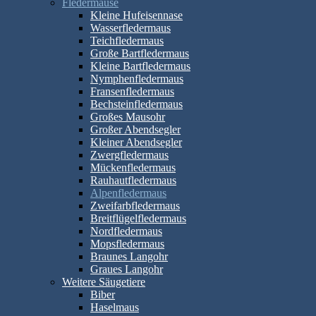
Fledermäuse
Kleine Hufeisennase
Wasserfledermaus
Teichfledermaus
Große Bartfledermaus
Kleine Bartfledermaus
Nymphenfledermaus
Fransenfledermaus
Bechsteinfledermaus
Großes Mausohr
Großer Abendsegler
Kleiner Abendsegler
Zwergfledermaus
Mückenfledermaus
Rauhautfledermaus
Alpenfledermaus
Zweifarbfledermaus
Breitflügelfledermaus
Nordfledermaus
Mopsfledermaus
Braunes Langohr
Graues Langohr
Weitere Säugetiere
Biber
Haselmaus