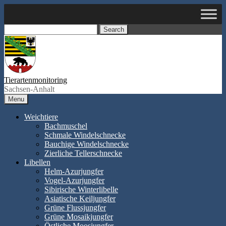
Skip
to
content
Search
Tierartenmonitoring
Sachsen-Anhalt
Menu
Weichtiere
Bachmuschel
Schmale Windelschnecke
Bauchige Windelschnecke
Zierliche Tellerschnecke
Libellen
Helm-Azurjungfer
Vogel-Azurjungfer
Sibirische Winterlibelle
Asiatische Keiljungfer
Grüne Flussjungfer
Grüne Mosaikjungfer
Östliche Moosjungfer