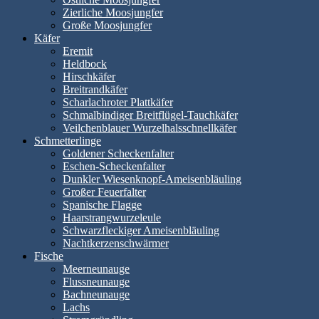
Zierliche Moosjungfer
Große Moosjungfer
Käfer
Eremit
Heldbock
Hirschkäfer
Breitrandkäfer
Scharlachroter Plattkäfer
Schmalbindiger Breitflügel-Tauchkäfer
Veilchenblauer Wurzelhalsschnellkäfer
Schmetterlinge
Goldener Scheckenfalter
Eschen-Scheckenfalter
Dunkler Wiesenknopf-Ameisenbläuling
Großer Feuerfalter
Spanische Flagge
Haarstrangwurzeleule
Schwarzfleckiger Ameisenbläuling
Nachtkerzenschwärmer
Fische
Meerneunauge
Flussneunauge
Bachneunauge
Lachs