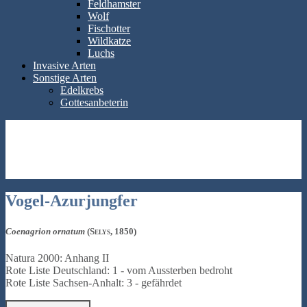
Feldhamster
Wolf
Fischotter
Wildkatze
Luchs
Invasive Arten
Sonstige Arten
Edelkrebs
Gottesanbeterin
Vogel-Azurjungfer
Coenagrion ornatum
(Selys, 1850)
Natura 2000: Anhang II
Rote Liste Deutschland: 1 - vom Aussterben bedroht
Rote Liste Sachsen-Anhalt: 3 - gefährdet