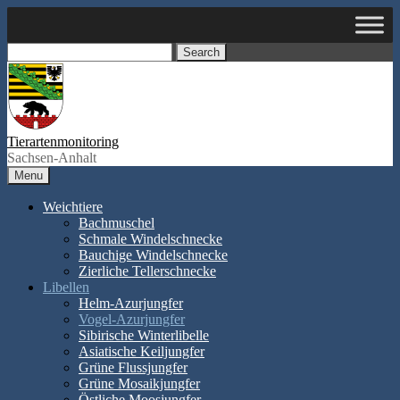
Skip
to
content
Search
Tierartenmonitoring
Sachsen-Anhalt
Menu
Weichtiere
Bachmuschel
Schmale Windelschnecke
Bauchige Windelschnecke
Zierliche Tellerschnecke
Libellen
Helm-Azurjungfer
Vogel-Azurjungfer
Sibirische Winterlibelle
Asiatische Keiljungfer
Grüne Flussjungfer
Grüne Mosaikjungfer
Östliche Moosjungfer