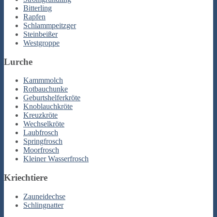
Bitterling
Rapfen
Schlammpeitzger
Steinbeißer
Westgroppe
Lurche
Kammmolch
Rotbauchunke
Geburtshelferkröte
Knoblauchkröte
Kreuzkröte
Wechselkröte
Laubfrosch
Springfrosch
Moorfrosch
Kleiner Wasserfrosch
Kriechtiere
Zauneidechse
Schlingnatter