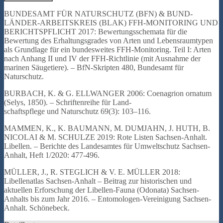
BUNDESAMT FÜR NATURSCHUTZ (BFN) & BUND-
LÄNDER-ARBEITSKREIS (BLAK) FFH-MONITORING UND
BERICHTSPFLICHT 2017: Bewertungsschemata für die
Bewertung des Erhaltungsgrades von Arten und Lebensraumtypen
als Grundlage für ein bundesweites FFH-Monitoring. Teil I: Arten
nach Anhang II und IV der FFH-Richtlinie (mit Ausnahme der
marinen Säugetiere). – BfN-Skripten 480, Bundesamt für
Naturschutz.
BURBACH, K. & G. ELLWANGER 2006: Coenagrion ornatum
(Selys, 1850). – Schriftenreihe für Land-
schaftspflege und Naturschutz 69(3): 103–116.
MAMMEN, K., K. BAUMANN, M. DUMJAHN, J. HUTH, B.
NICOLAI & M. SCHULZE 2019: Rote Listen Sachsen-Anhalt.
Libellen. – Berichte des Landesamtes für Umweltschutz Sachsen-
Anhalt, Heft 1/2020: 477-496.
MÜLLER, J., R. STEGLICH & V. E. MÜLLER 2018:
Libellenatlas Sachsen-Anhalt – Beitrag zur historischen und
aktuellen Erforschung der Libellen-Fauna (Odonata) Sachsen-
Anhalts bis zum Jahr 2016. – Entomologen-Vereinigung Sachsen-
Anhalt. Schönebeck.