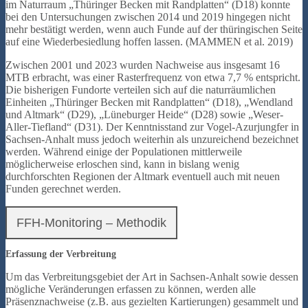
im Naturraum „Thüringer Becken mit Randplatten“ (D18) konnte
bei den Untersuchungen zwischen 2014 und 2019 hingegen nicht
mehr bestätigt werden, wenn auch Funde auf der thüringischen Seite
auf eine Wiederbesiedlung hoffen lassen. (MAMMEN et al. 2019)
Zwischen 2001 und 2023 wurden Nachweise aus insgesamt 16
MTB erbracht, was einer Rasterfrequenz von etwa 7,7 % entspricht.
Die bisherigen Fundorte verteilen sich auf die naturräumlichen
Einheiten „Thüringer Becken mit Randplatten“ (D18), „Wendland
und Altmark“ (D29), „Lüneburger Heide“ (D28) sowie „Weser-
Aller-Tiefland“ (D31). Der Kenntnisstand zur Vogel-Azurjungfer in
Sachsen-Anhalt muss jedoch weiterhin als unzureichend bezeichnet
werden. Während einige der Populationen mittlerweile
möglicherweise erloschen sind, kann in bislang wenig
durchforschten Regionen der Altmark eventuell auch mit neuen
Funden gerechnet werden.
FFH-Monitoring – Methodik
Erfassung der Verbreitung
Um das Verbreitungsgebiet der Art in Sachsen-Anhalt sowie dessen
mögliche Veränderungen erfassen zu können, werden alle
Präsenznachweise (z.B. aus gezielten Kartierungen) gesammelt und