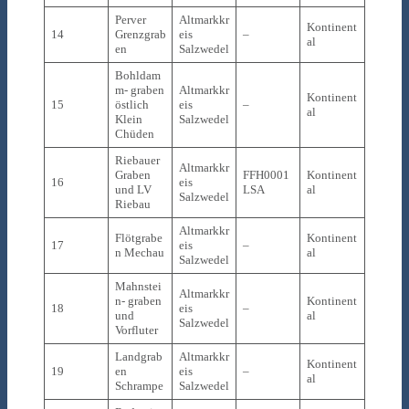
Perver
Altmarkkr
Kontinent
14
Grenzgrab
eis
–
al
en
Salzwedel
Bohldam
m- graben
Altmarkkr
Kontinent
15
östlich
eis
–
al
Klein
Salzwedel
Chüden
Riebauer
Altmarkkr
Graben
FFH0001
Kontinent
16
eis
und LV
LSA
al
Salzwedel
Riebau
Altmarkkr
Flötgrabe
Kontinent
17
eis
–
n Mechau
al
Salzwedel
Mahnstei
Altmarkkr
n- graben
Kontinent
18
eis
–
und
al
Salzwedel
Vorfluter
Landgrab
Altmarkkr
Kontinent
19
en
eis
–
al
Schrampe
Salzwedel