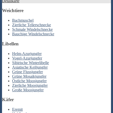
Detailkarte
Weichtiere
Bachmuschel
Zierliche Tellerschnecke
Schmale Windelschnecke
Bauchige Windelschnecke
Libellen
Helm-Azurjungfer
Vogel-Azurjungfer
Sibirische Winterlibelle
Asiatische Keiljungfer
Grüne Flussjungfer
Grüne Mosaikjungfer
Östliche Moosjungfer
Zierliche Moosjungfer
Große Moosjungfer
Käfer
Eremit