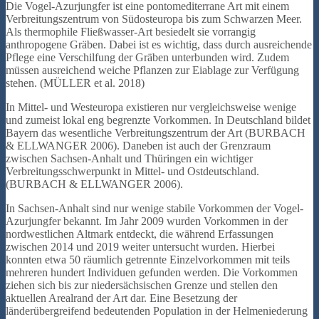
Die Vogel-Azurjungfer ist eine pontomediterrane Art mit einem
Verbreitungszentrum von Südosteuropa bis zum Schwarzen Meer.
Als thermophile Fließwasser-Art besiedelt sie vorrangig
anthropogene Gräben. Dabei ist es wichtig, dass durch ausreichende
Pflege eine Verschilfung der Gräben unterbunden wird. Zudem
müssen ausreichend weiche Pflanzen zur Eiablage zur Verfügung
stehen. (MÜLLER et al. 2018)
In Mittel- und Westeuropa existieren nur vergleichsweise wenige
und zumeist lokal eng begrenzte Vorkommen. In Deutschland bildet
Bayern das wesentliche Verbreitungszentrum der Art (BURBACH
& ELLWANGER 2006). Daneben ist auch der Grenzraum
zwischen Sachsen-Anhalt und Thüringen ein wichtiger
Verbreitungsschwerpunkt in Mittel- und Ostdeutschland.
(BURBACH & ELLWANGER 2006).
In Sachsen-Anhalt sind nur wenige stabile Vorkommen der Vogel-
Azurjungfer bekannt. Im Jahr 2009 wurden Vorkommen in der
nordwestlichen Altmark entdeckt, die während Erfassungen
zwischen 2014 und 2019 weiter untersucht wurden. Hierbei
konnten etwa 50 räumlich getrennte Einzelvorkommen mit teils
mehreren hundert Individuen gefunden werden. Die Vorkommen
ziehen sich bis zur niedersächsischen Grenze und stellen den
aktuellen Arealrand der Art dar. Eine Besetzung der
länderübergreifend bedeutenden Population in der Helmeniederung