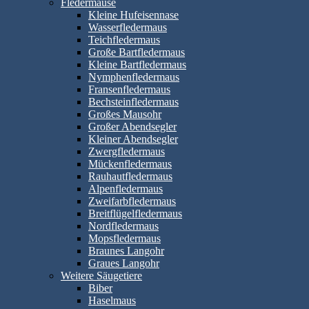
Fledermäuse
Kleine Hufeisennase
Wasserfledermaus
Teichfledermaus
Große Bartfledermaus
Kleine Bartfledermaus
Nymphenfledermaus
Fransenfledermaus
Bechsteinfledermaus
Großes Mausohr
Großer Abendsegler
Kleiner Abendsegler
Zwergfledermaus
Mückenfledermaus
Rauhautfledermaus
Alpenfledermaus
Zweifarbfledermaus
Breitflügelfledermaus
Nordfledermaus
Mopsfledermaus
Braunes Langohr
Graues Langohr
Weitere Säugetiere
Biber
Haselmaus