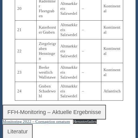
Rademine
Altmarkkr
r
Kontinent
20
eis
–
Fleetgrab
al
Salzwedel
en
Altmarkkr
Katerhorst
Kontinent
21
eis
–
er Graben
al
Salzwedel
Ziegeleigr
Altmarkkr
aben
Kontinent
22
eis
–
Henninge
al
Salzwedel
n
Beeke
Altmarkkr
Kontinent
23
westlich
eis
–
al
Wallstawe
Salzwedel
Graben
Altmarkkr
24
Schadewo
eis
–
Atlantisch
hl
Salzwedel
FFH-Monitoring – Aktuelle Ergebnisse
Monitoring 2022 – Coenagrion ornatum
Herunterladen
Literatur