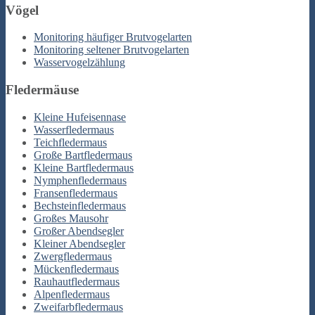
Vögel
Monitoring häufiger Brutvogelarten
Monitoring seltener Brutvogelarten
Wasservogelzählung
Fledermäuse
Kleine Hufeisennase
Wasserfledermaus
Teichfledermaus
Große Bartfledermaus
Kleine Bartfledermaus
Nymphenfledermaus
Fransenfledermaus
Bechsteinfledermaus
Großes Mausohr
Großer Abendsegler
Kleiner Abendsegler
Zwergfledermaus
Mückenfledermaus
Rauhautfledermaus
Alpenfledermaus
Zweifarbfledermaus