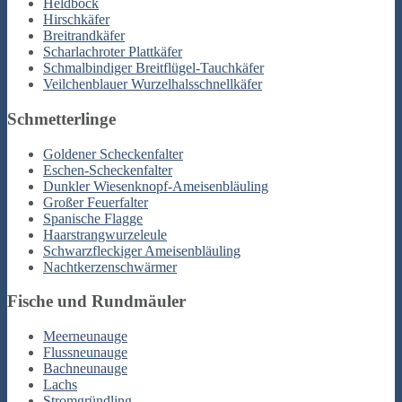
Heldbock
Hirschkäfer
Breitrandkäfer
Scharlachroter Plattkäfer
Schmalbindiger Breitflügel-Tauchkäfer
Veilchenblauer Wurzelhalsschnellkäfer
Schmetterlinge
Goldener Scheckenfalter
Eschen-Scheckenfalter
Dunkler Wiesenknopf-Ameisenbläuling
Großer Feuerfalter
Spanische Flagge
Haarstrangwurzeleule
Schwarzfleckiger Ameisenbläuling
Nachtkerzenschwärmer
Fische und Rundmäuler
Meerneunauge
Flussneunauge
Bachneunauge
Lachs
Stromgründling