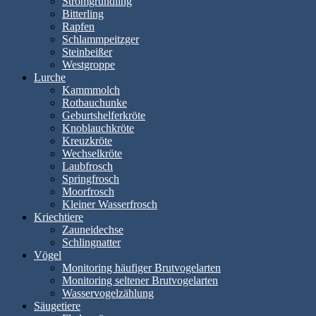
Stromgründling
Bitterling
Rapfen
Schlammpeitzger
Steinbeißer
Westgroppe
Lurche
Kammmolch
Rotbauchunke
Geburtshelferkröte
Knoblauchkröte
Kreuzkröte
Wechselkröte
Laubfrosch
Springfrosch
Moorfrosch
Kleiner Wasserfrosch
Kriechtiere
Zauneidechse
Schlingnatter
Vögel
Monitoring häufiger Brutvogelarten
Monitoring seltener Brutvogelarten
Wasservogelzählung
Säugetiere