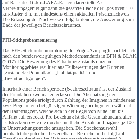
auf Basis des 10-km-LAEA-Rasters dargestellt. Als
Verbreitungsgebiet gilt dann die gesamte Fläche der „positiven“ 10-
km-Raster, d.h. mit mindestens einem aktuellen Präsenznachweis.
Die Erfassung der Nachweise erfolgt laufend, die Auswertung zum
Ende des jeweiligen Berichtszeitraumes.
FFH-Stichprobenmonitoring
Das FFH-Stichprobenmonitoring der Vogel-Azurjungfer richtet sich
nach den bundesweit gültigen Methodenstandards in BFN & BLAK
(2017). Die Bewertung des Erhaltungszustands einzelner
Monitoringgebiete resultiert aus Teilbewertungen der Kriterien
„Zustand der Population“, „Habitatqualität“ und
„Beeinträchtigungen“.
Innerhalb einer Berichtsperiode (6-Jahreszeitraum) ist der Zustand
der Population zweimal zu erfassen. Die Abschätzung der
Populationsgröße erfolgt durch Zählung der Imagines in mindestens
zwei Begehungen bei günstigen Witterungsbedingungen während
der Hauptflugzeit, welche sich in der Regel von Mitte Juni bis
Anfang Juli erstreckt. Pro Begehung ist die Gesamtabundanz aller
Teilstrecken sowie die durchschnittliche Anzahl an Imagines je 100
m Untersuchungsstrecke anzugeben. Die Streckenauswahl
beinhaltet die potentiell besiedelbaren Bereiche und erfolgt auf